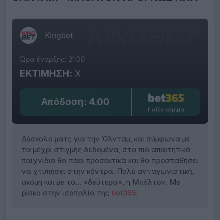
Kingbet
Ώρα έναρξης: 21:00
ΕΚΤΙΜΗΣΗ:
Χ
Απόδοση: 4.00
Παίξε νόμιμα
Δύσκολο ματς για την Όλνταμ, και σύμφωνα με
τα μέχρι στιγμής δεδομένα, στα πιο απαιτητικά
παιχνίδια θα πάει προσεκτικά και θα προσπαθήσει
να χτυπήσει στην κόντρα. Πολύ ανταγωνιστική,
ακόμη και με τα… «δεύτερα», η Μπόλτον. Με
ρίσκο στην ισοπαλία της
bet365
.