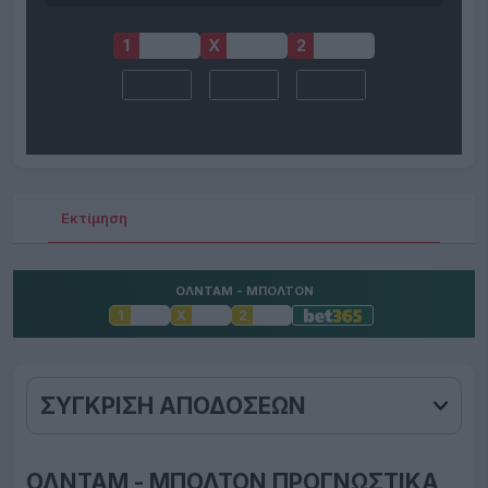
1
X
2
Εκτίμηση
Αποδ
ΟΛΝΤΑΜ - ΜΠΟΛΤΟΝ
1
Χ
2
ΣΥΓΚΡΙΣΗ ΑΠΟΔΟΣΕΩΝ
ΟΛΝΤΑΜ - ΜΠΟΛΤΟΝ ΠΡΟΓΝΩΣΤΙΚΑ