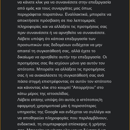
4-4-2 βασίζεται ο προπονητής της, Μίκι Μέλον,
να κάνετε κλικ για να συναινέσετε στην επεξεργασία
με την ομάδα του να έχει βρει γκολ στο
από εμάς και τους συνεργάτες μας όπως
πρωτάθλημα από 10 διαφορετικούς παίκτες, αν
περιγράφεται παραπάνω. Εναλλακτικά, μπορείτε να
αποκτήσετε πρόσβαση σε πιο λεπτομερείς
και μόλις δύο εξ αυτών έχουν σημειώσει πάνω
πληροφορίες και να αλλάξετε τις προτιμήσεις σας
από ένα.
πριν συναινέσετε ή να αρνηθείτε να συναινέσετε.
Στο Λιγκ Τρόφι όλα έχουν κριθεί αναφορικά με
Λάβετε υπόψη ότι κάποια επεξεργασία των
τον όμιλό της και τις ομάδες που προκρίνονται.
προσωπικών σας δεδομένων ενδέχεται να μην
Μέχρι στιγμής μετρά 0/2 στη διοργάνωση και
απαιτεί τη συγκατάθεσή σας, αλλά έχετε το
λογικά θα επιδιώξει να κλείσει με ένα θετικό
δικαίωμα να αρνηθείτε αυτήν την επεξεργασία. Οι
προτιμήσεις σας θα ισχύουν μόνο για αυτόν τον
αποτέλεσμα τη φετινή της παρουσία σε αυτή.
ιστότοπο. Μπορείτε να αλλάξετε τις προτιμήσεις
σας ή να ανακαλέσετε τη συγκατάθεσή σας ανά
πάσα στιγμή επιστρέφοντας σε αυτόν τον ιστότοπο
Αγωνιστικά Νέα
και κάνοντας κλικ στο κουμπί "Απορρήτου" στο
Χωρίς νέα προβλήματα. Μακροχρόνια πλέον η
κάτω μέρος της ιστοσελίδας.
απουσία του Τομ Κόνλον (βασικός στόπερ,
Λάβετε επίσης υπόψη ότι αυτός ο ιστότοπος/η
εφαρμογή χρησιμοποιεί μία ή περισσότερες
αμυντικός μέσος, 11 συμ.).
υπηρεσίες της Google και ενδέχεται να συλλέγει και
να αποθηκεύει πληροφορίες που περιλαμβάνουν,
ενδεικτικά, τη συμπεριφορά επίσκεψης ή χρήσης