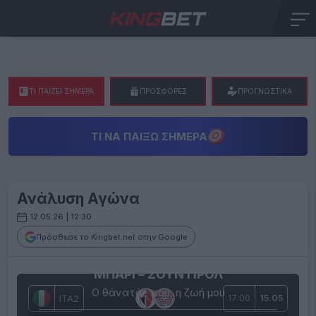
ΤΙ ΠΑΙΖΕΙ ΣΗΜΕΡΑ
ΠΡΟΣΦΟΡΕΣ
ΠΡΟΓΝΩΣΤΙΚΑ
ΤΙ ΝΑ ΠΑΊΞΩ ΣΉΜΕΡΑ
Ανάλυση Αγώνα
12.05.26 | 12:30
Πρόσθεσε το Kingbet.net στην Google
ΜΠΑΡΙ – ΣΟΥΝΤΙΡΟΛ
Ο θάνατός σου, η ζωή μου
ΙΤΑ2
17:00
15.05