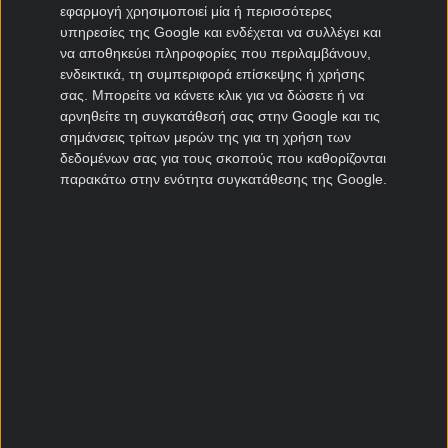
προσφέροντας αέρα δύο τερμάτων. Το τελικό 2-
εφαρμογή χρησιμοποιεί μία ή περισσότερες
3 διαμορφώθηκε με εύστοχη εκτέλεση πέναλτι
υπηρεσίες της Google και ενδέχεται να συλλέγει και
να αποθηκεύει πληροφορίες που περιλαμβάνουν,
στα… χασομέρια.
ενδεικτικά, τη συμπεριφορά επίσκεψης ή χρήσης
Απέκτησε ψυχολογία, αυτοπεποίθηση, αλλά και
σας. Μπορείτε να κάνετε κλικ για να δώσετε ή να
έντονη πίστη για την επίτευξη του στόχου.
αρνηθείτε τη συγκατάθεσή σας στην Google και τις
Τελευταία ισοπαλία στα προγνωστικά στις 21/02,
σημάνσεις τρίτων μερών της για τη χρήση των
μετρώντας από τότε 6-0-5. Τέσσερις νίκες στα
δεδομένων σας για τους σκοπούς που καθορίζονται
έξι πιο πρόσφατα στο σπίτι της (4-0-2),
παρακάτω στην ενότητα συγκατάθεσης της Google.
αναπτύσσοντας δυναμική.
Αγωνιστικά Νέα
Ξανά διαθέσιμοι οι Βέρεθ (βασικός μέσος),
Μπραουνόντερ (βασικός μέσος). Παραμένουν
τραυματίες οι Νταρμπόε (μέσος), Σιμπίλι (μέσος).
ΣΟΥΝΤΙΡΟΛ