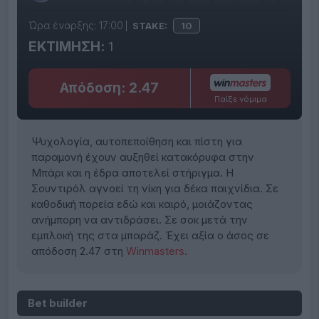
Ώρα έναρξης: 17:00
STAKE:
10
ΕΚΤΙΜΗΣΗ:
1
Απόδοση: 2.47
Παίξε νόμιμα
Ψυχολογία, αυτοπεποίθηση και πίστη για
παραμονή έχουν αυξηθεί κατακόρυφα στην
Μπάρι και η έδρα αποτελεί στήριγμα. Η
Σουντιρόλ αγνοεί τη νίκη για δέκα παιχνίδια. Σε
καθοδική πορεία εδώ και καιρό, μοιάζοντας
ανήμπορη να αντιδράσει. Σε σοκ μετά την
εμπλοκή της στα μπαράζ. Έχει αξία ο άσος σε
απόδοση 2.47 στη
Winmasters
.
Bet builder