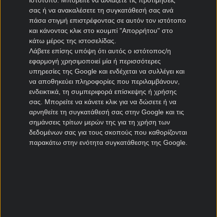
ιστότοπο. Μπορείτε να αλλάξετε τις προτιμήσεις
σας ή να ανακαλέσετε τη συγκατάθεσή σας ανά
Στην Ευρώπη πάντως δεν έχει καταφέρει να
πάσα στιγμή επιστρέφοντας σε αυτόν τον ιστότοπο
προκριθεί στη φάση των ομίλων (ή στη League
και κάνοντας κλικ στο κουμπί "Απορρήτου" στο
Phase) του Τσάμπιονς Λιγκ. Ωστόσο, έχει γράψει
κάτω μέρος της ιστοσελίδας.
ιστορία καθώς έγινε η πρώτη και μοναδική ομάδα
Λάβετε επίσης υπόψη ότι αυτός ο ιστότοπος/η
από την Εσθονία που μπήκε σε ευρωπαϊκό όμιλο,
εφαρμογή χρησιμοποιεί μία ή περισσότερες
συγκεκριμένα στο Κόνφερενς Λιγκ τη σεζόν 2021-
υπηρεσίες της Google και ενδέχεται να συλλέγει και
22.
να αποθηκεύει πληροφορίες που περιλαμβάνουν,
ενδεικτικά, τη συμπεριφορά επίσκεψης ή χρήσης
Το πρωτάθλημα Εσθονίας είναι σε πλήρη
σας. Μπορείτε να κάνετε κλικ για να δώσετε ή να
εξέλιξη, καθώς διεξάγεται από τον Μάρτιο έως
αρνηθείτε τη συγκατάθεσή σας στην Google και τις
τον Νοέμβριο, λόγω των καιρικών συνθηκών.
σημάνσεις τρίτων μερών της για τη χρήση των
Η Φλόρα βρίσκεται αυτή τη στιγμή στη 2η θέση
δεδομένων σας για τους σκοπούς που καθορίζονται
παρακάτω στην ενότητα συγκατάθεσης της Google.
της βαθμολογίας μετά από 18 αγωνιστικές,
έχοντας συγκεντρώσει 36 βαθμούς, 10
λιγότερους από τη Λεβάντια, έχοντας πάντως 1
ματς λιγότερο.
Στο τελευταίο της ματς πέτυχε μια πειστική
εκτός έδρας νίκη με 3-0 επί της Κουρεσάαρε
επιβεβαιώνοντας τα
προγνωστικά
και