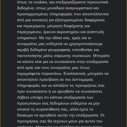
όπως τα cookies, και επεξεργαζόμαστε προσωπικά
είναι η εθνικιστική μεταγραφική του πολιτική,
δεδομένα, όπως μοναδικοί αναγνωριστικοί και
καθώς επιλέγει να αγωνίζεται αποκλειστικά με
προσαρμοσμένες πληροφορίες που αποστέλλονται
Εσθονούς ποδοσφαιριστές ή παίκτες που
από μια συσκευή για εξατομικευμένες διαφημίσεις
κατέχουν την εσθονική υπηκοότητα, με στόχο
και περιεχόμενο, μέτρηση διαφήμισης και
την ανάπτυξη της εγχώριας ποδοσφαιρικής
περιεχομένου, έρευνα ακροατηρίου και ανάπτυξη
κουλτούρας.
υπηρεσιών.
Με την άδειά σας, εμείς και οι
συνεργάτες μας ενδέχεται να χρησιμοποιήσουμε
Πέρσι ήταν μια άκρως επιτυχημένη χρονιά για τη
ακριβή δεδομένα γεωγραφικής τοποθεσίας και
Φλόρα. Κατέκτησε τον 16ο τίτλο της ιστορίας
ταυτοποίησης μέσω σάρωσης συσκευών. Μπορείτε
της μετά από σκληρή μάχη με τη μόνιμη αντίπαλό
να κάνετε κλικ για να συναινέσετε στην επεξεργασία
της, Λεβάντια Τάλιν. Τερμάτισε στην 1η θέση με
από εμάς και τους συνεργάτες μας όπως
82 βαθμούς σε 36 αγωνιστικές (26 νίκες, 4
περιγράφεται παραπάνω. Εναλλακτικά, μπορείτε να
ισοπαλίες, 6 ήττες) έναντι 79 της Λεβάντια,
αποκτήσετε πρόσβαση σε πιο λεπτομερείς
εξασφαλίζοντας έτσι το εισιτήριο για τα φετινά
πληροφορίες και να αλλάξετε τις προτιμήσεις σας
προκριματικά του
Τσάμπιονς Λιγκ
.
πριν συναινέσετε ή να αρνηθείτε να συναινέσετε.
Λάβετε υπόψη ότι κάποια επεξεργασία των
Ταυτόχρονα, έφτασε στον μεγάλο τελικό του
προσωπικών σας δεδομένων ενδέχεται να μην
Κυπέλλου Εσθονίας, που ολοκληρώθηκε τον
απαιτεί τη συγκατάθεσή σας, αλλά έχετε το
Μάιο του 2026, όπου συνέτριψε την Πάιντε
δικαίωμα να αρνηθείτε αυτήν την επεξεργασία. Οι
Λιναμέσκοντ με 5-1, πανηγυρίζοντας το εγχώριο
προτιμήσεις σας θα ισχύουν μόνο για αυτόν τον
νταμπλ.