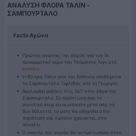
ΑΝΑΛΥΣΗ ΦΛΟΡΑ ΤΑΛΙΝ -
ΣΑΜΠΟΥΡΤΑΛΟ
Facts Αγώνα
Πρώτος αγώνας της σειράς για τον 1ο
προκριματικό γύρο του Τσάμπιονς Λιγκ στο
κουπόνι
.
Η Φλόρα Τάλιν από την Εσθονία υποδέχεται
τη Σαμπουρτάλο Τιφλίδας από τη Γεωργία.
Ακολουθεί ρεβάνς στις 14/7 στην έδρα της
Σαμπουρτάλο. Σε περίπτωση που το
συνολικό σκορ είναι ισόπαλο μετά από τα
δύο 90λεπτα, το ματς θα οδηγηθεί στην
παράταση και, εφόσον χρειαστεί, στα
πέναλτι.
Ο νικητής της σειράς θα αντιμετωπίσει στον