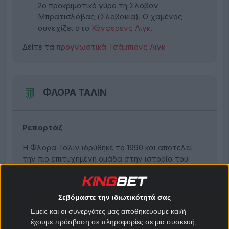
2ο προκριματικό γύρο τη Σλόβαν
Μπρατισλάβας (Σλοβακία). Ο χαμένος
συνεχίζει στο
Κόνφερενς Λιγκ
.
Δείτε τα
προγνωστικά Τσάμπιονς Λιγκ
ΦΛΟΡΑ ΤΑΛΙΝ
Ρεπορτάζ
Η Φλόρα Τάλιν ιδρύθηκε το 1990 και αποτελεί
την πιο επιτυχημένη ομάδα στην ιστορία του
εσθονικού ποδοσφαίρου, έχοντας κατακτήσει 37
εγχώριους τίτλους. Την τροπαιοθήκη της
κοσμούν τα 16 πρωταθλήματα, τα 9 Κύπελλα και
Σεβόμαστε την ιδιωτικότητά σας
τα 12 Σούπερ Καπ Εσθονίας.
Εμείς και οι συνεργάτες μας αποθηκεύουμε και/ή
Το πιο ιδιαίτερο χαρακτηριστικό του συλλόγου
έχουμε πρόσβαση σε πληροφορίες σε μια συσκευή,