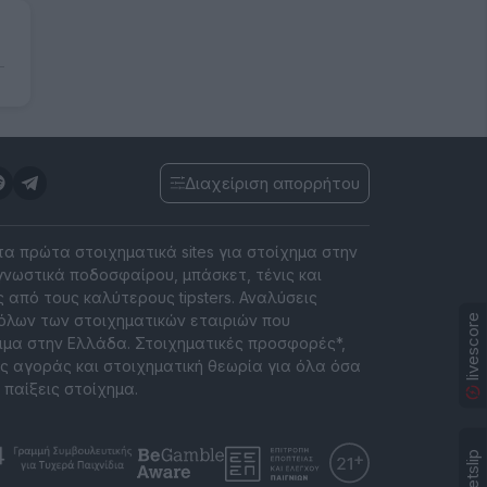
Διαχείριση απορρήτου
 τα πρώτα στοιχηματικά sites για στοίχημα στην
νωστικά ποδοσφαίρου, μπάσκετ, τένις και
 από τους καλύτερους tipsters. Αναλύσεις
όλων των στοιχηματικών εταιριών που
livescore
ιμα στην Ελλάδα. Στοιχηματικές προσφορές*,
ς αγοράς και στοιχηματική θεωρία για όλα όσα
 παίξεις στοίχημα.
betslip