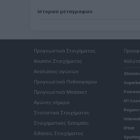
Ιστορικό μεταγραφών
Προγνωστικά Στοιχήματος
Προσφο
Κουπόνι Στοιχήματος
Καλύτε
Αναλύσεις αγώνων
Stoixim
Προγνωστικά Ποδοσφαίρου
Superbe
Προγνωστικά Μπάσκετ
Pamesto
N1 Casi
Αγώνες σήμερα
Regenc
Στατιστικά Στοιχήματος
Interwe
Στοιχηματικές Εκπομπές
Efbet
Ειδήσεις Στοιχήματος
Sportin