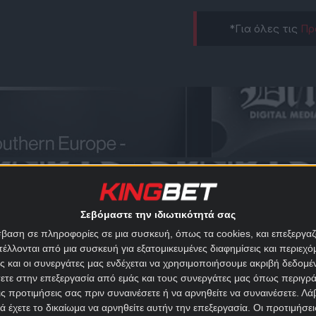
*Για όλες τις
Πρ
Σεβόμαστε την ιδιωτικότητά σας
όσβαση σε πληροφορίες σε μια συσκευή, όπως τα cookies, και επεξεργ
λονται από μια συσκευή για εξατομικευμένες διαφημίσεις και περιεχόμ
είς και οι συνεργάτες μας ενδέχεται να χρησιμοποιήσουμε ακριβή δεδο
σετε στην επεξεργασία από εμάς και τους συνεργάτες μας όπως περιγρ
ς προτιμήσεις σας πριν συναινέσετε ή να αρνηθείτε να συναινέσετε.
Λά
ά έχετε το δικαίωμα να αρνηθείτε αυτήν την επεξεργασία. Οι προτιμήσε