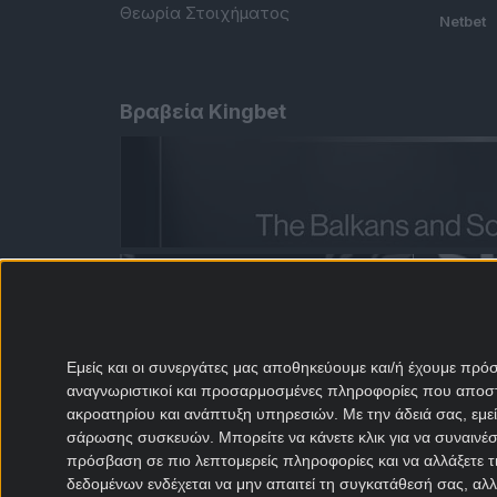
Θεωρία Στοιχήματος
Netbet
Βραβεία Kingbet
Εμείς και οι συνεργάτες μας αποθηκεύουμε και/ή έχουμε πρ
αναγνωριστικοί και προσαρμοσμένες πληροφορίες που αποστέλ
ακροατηρίου και ανάπτυξη υπηρεσιών.
Με την άδειά σας, εμ
σάρωσης συσκευών. Μπορείτε να κάνετε κλικ για να συναινέ
πρόσβαση σε πιο λεπτομερείς πληροφορίες και να αλλάξετε τι
δεδομένων ενδέχεται να μην απαιτεί τη συγκατάθεσή σας, αλλ