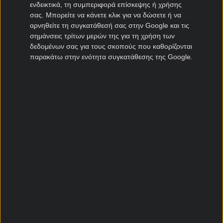
ενδεικτικά, τη συμπεριφορά επίσκεψης ή χρήσης
σας. Μπορείτε να κάνετε κλικ για να δώσετε ή να
αρνηθείτε τη συγκατάθεσή σας στην Google και τις
σημάνσεις τρίτων μερών της για τη χρήση των
*Για όλες τις
Προσφορές
: Ισχύουν όροι και
δεδομένων σας για τους σκοπούς που καθορίζονται
προϋποθέσεις
παρακάτω στην ενότητα συγκατάθεσης της Google.
Βραβεία Kingbet