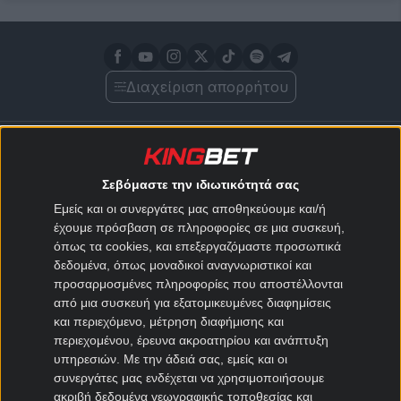
Διαχείριση απορρήτου
Προγνωστικά Στοιχήματος
Κουπόνι Στοιχήματος
Σεβόμαστε την ιδιωτικότητά σας
Αναλύσεις αγώνων
Εμείς και οι συνεργάτες μας αποθηκεύουμε και/ή
έχουμε πρόσβαση σε πληροφορίες σε μια συσκευή,
Προγνωστικά Ποδοσφαίρου
όπως τα cookies, και επεξεργαζόμαστε προσωπικά
Προγνωστικά Μπάσκετ
δεδομένα, όπως μοναδικοί αναγνωριστικοί και
προσαρμοσμένες πληροφορίες που αποστέλλονται
Αγώνες σήμερα
από μια συσκευή για εξατομικευμένες διαφημίσεις
Στατιστικά Στοιχήματος
και περιεχόμενο, μέτρηση διαφήμισης και
περιεχομένου, έρευνα ακροατηρίου και ανάπτυξη
Στοιχηματικές Εκπομπές
υπηρεσιών.
Με την άδειά σας, εμείς και οι
συνεργάτες μας ενδέχεται να χρησιμοποιήσουμε
Ειδήσεις Στοιχήματος
ακριβή δεδομένα γεωγραφικής τοποθεσίας και