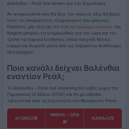
Βαλένθια – Ρεάλ live stream για την Ευρωλίγκα
Αν αναρωτιέσαι πού θα δεις τον αγώνα, εδώ θα βρεις
όλες τις απαραίτητες πληροφορίες που ψάχνεις.
Επιπλέον, μην ξεχνάς ότι στο
πρόγραμμα αγώνων
της
Kingbet μπορείς να ενημερωθείς για την ώρα και τον
τρόπο να παρακολουθήσεις όποιο παιχνίδι θέλεις
νόμιμα και δωρεάν μέσα από τις παρακάτω διαθέσιμες
πλατφόρμες.
Ποιο κανάλι δείχνει Βαλένθια
εναντίον Ρεάλ;
Το Βαλένθια – Ρεάλ live streaming θα λάβει χώρα την
Παρασκευή 22 Μαΐου (21:00) και θα μεταδοθεί
τηλεοπτικά από τη συχνότητα του Novasports Prime.
ΗΜΕΡΑ – ΩΡΑ
ΑΓΩΝΑΣ⚽
ΚΑΝΑΛΙ📺
📅