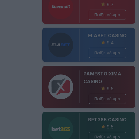
9.7
Παίξε νόμιμα
ELABET CASINO
9.4
Παίξε νόμιμα
PAMESTOIXIMA
CASINO
9.5
Παίξε νόμιμα
BET365 CASINO
9.5
Παίξε νόμιμα