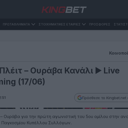
ΠΡΩΤΑΘΛΗΜΑΤΑ
ΣΤΟΙΧΗΜΑΤΙΚΕΣ ΕΤΑΙΡΙΕΣ
ΠΡΟΣΦΟΡΕΣ
ΣΤΑΤΙΣΤ
Κοινοποί
Πλέιτ – Ουράβα Κανάλι ▶️ Live
ing (17/06)
2:51
Πρόσθεσε το Kingbet.net
 – Ουράβα για την πρώτη αγωνιστική του 5ου ομίλου στην α
υ Παγκοσμίου Κυπέλλου Συλλόγων.