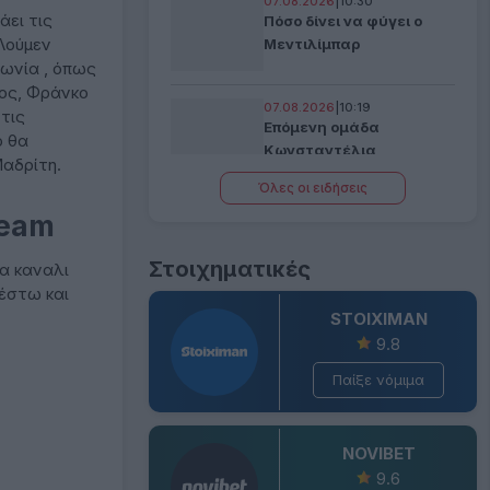
07.08.2026
|
10:30
άει τις
Πόσο δίνει να φύγει ο
Λούμεν
Μεντιλίμπαρ
πωνία , όπως
σος, Φράνκο
07.08.2026
|
10:19
τις
Επόμενη ομάδα
ο θα
Κωνσταντέλια
Μαδρίτη.
αποδόσεις: Η ελίτ στα…
Όλες οι ειδήσεις
πόδια του 👀💥
ream
06.08.2026
|
14:52
Πρωτάθλημα Τουρκίας
(Super Lig) 2026-27:
Στοιχηματικές
βα καναλι
Στοιχηματικό Αφιέρωμα
έστω και
STOIXIMAN
9.8
Παίξε νόμιμα
NOVIBET
9.6