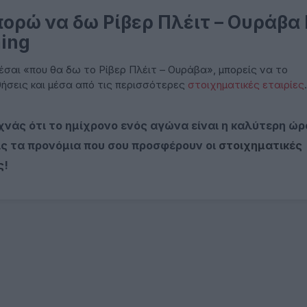
ορώ να δω Ρίβερ Πλέιτ – Ουράβα 
ing
σαι «που θα δω το Ρίβερ Πλέιτ – Ουράβα», μπορείς να το
ήσεις και μέσα από τις περισσότερες
στοιχηματικές εταιρίες
.
χνάς ότι το ημίχρονο ενός αγώνα είναι η καλύτερη ώρ
ς τα προνόμια που σου προσφέρουν οι
στοιχηματικές
ς
!