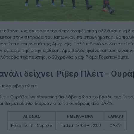
ατεβαίνει ως αουτσάιντερ στην αναμέτρηση αλλά και στη δ
σκεται στην τετράδα του Ιαπωνικού πρωταθλήματος, θα παλέψ
ορεί στο τουρνουά της Αμερικής. Πολύ πιθανό να κλειστεί πί
ην ευκαρία της στην επίθεση. Αμφίβολος φαίνεται πως είναι γ
λύτερος της παίκτης, ο 28χρονος χαφ Ριόμα Γουατανάμπε.
ανάλι δείχνει Ρίβερ Πλέιτ – Ουρ
έιτ – Ουράβα live streaming θα λάβει χώρα το βράδυ της Τετά
και θα μεταδοθεί δωρεάν από το συνδρομητικό DAZN.
ΑΓΩΝΑΣ
ΗΜΕΡΑ – ΩΡΑ
ΚΑΝΑΛΙ
Ρίβερ Πλέιτ – Ουράβα
Τετάρτη 17/06 – 22:00
DAZN