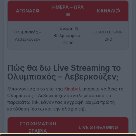
ΗΜΕΡΑ – ΩΡΑ
ΑΓΩΝΑΣ⚽
ΚΑΝΑΛΙ📺
📅
Τετάρτη 18
Ολυμπιακός –
COSMOTE SPORT
Φεβρουαρίου-
Λεβερκούζεν
2HD
22:00
Πώς θα δω Live Streaming το
Ολυμπιακός – Λεβερκούζεν;
Μπαίνοντας στο site της
Kingbet
, μπορείς να δεις το
Ολυμπιακός – Λεβερκούζεν καναλι μέσα από τα
παρακάτω link, κάνοντας εγγραφή και μία πρώτη
κατάθεση (έστω και την ελάχιστη).
ΣΤΟΙΧΗΜΑΤΙΚΗ
LIVE STREAMING
ΕΤΑΙΡΙΑ