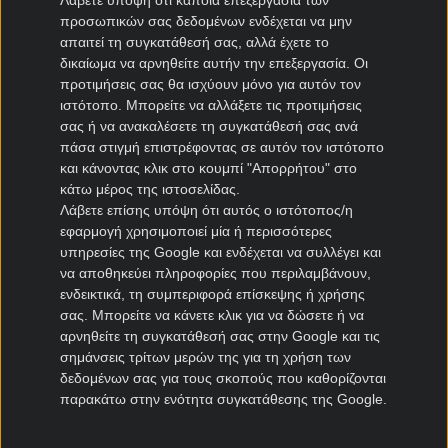
Λάβετε υπόψη ότι κάποια επεξεργασία των
προσωπικών σας δεδομένων ενδέχεται να μην
απαιτεί τη συγκατάθεσή σας, αλλά έχετε το
δικαίωμα να αρνηθείτε αυτήν την επεξεργασία. Οι
προτιμήσεις σας θα ισχύουν μόνο για αυτόν τον
ιστότοπο. Μπορείτε να αλλάξετε τις προτιμήσεις
σας ή να ανακαλέσετε τη συγκατάθεσή σας ανά
πάσα στιγμή επιστρέφοντας σε αυτόν τον ιστότοπο
Διαχείριση απορρήτου
και κάνοντας κλικ στο κουμπί "Απορρήτου" στο
κάτω μέρος της ιστοσελίδας.
Προγνωστικά Στοιχήματος
Λάβετε επίσης υπόψη ότι αυτός ο ιστότοπος/η
εφαρμογή χρησιμοποιεί μία ή περισσότερες
Κουπόνι Στοιχήματος
υπηρεσίες της Google και ενδέχεται να συλλέγει και
να αποθηκεύει πληροφορίες που περιλαμβάνουν,
Αναλύσεις αγώνων
ενδεικτικά, τη συμπεριφορά επίσκεψης ή χρήσης
Προγνωστικά Ποδοσφαίρου
σας. Μπορείτε να κάνετε κλικ για να δώσετε ή να
αρνηθείτε τη συγκατάθεσή σας στην Google και τις
Προγνωστικά Μπάσκετ
σημάνσεις τρίτων μερών της για τη χρήση των
δεδομένων σας για τους σκοπούς που καθορίζονται
Αγώνες σήμερα
παρακάτω στην ενότητα συγκατάθεσης της Google.
Στατιστικά Στοιχήματος