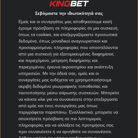
Σεβόμαστε την ιδιωτικότητά σας
ΔΕΣ ΕΔΩ📺
Bet365 Live
Εμείς και οι συνεργάτες μας αποθηκεύουμε και/ή
έχουμε πρόσβαση σε πληροφορίες σε μια συσκευή,
όπως τα cookies, και επεξεργαζόμαστε προσωπικά
ΔΕΣ ΕΔΩ📺
Novibet Live
δεδομένα, όπως μοναδικοί αναγνωριστικοί και
προσαρμοσμένες πληροφορίες που αποστέλλονται
από μια συσκευή για εξατομικευμένες διαφημίσεις
ΔΕΣ ΕΔΩ📺
Pamestoixima.gr Live
και περιεχόμενο, μέτρηση διαφήμισης και
περιεχομένου, έρευνα ακροατηρίου και ανάπτυξη
υπηρεσιών.
Με την άδειά σας, εμείς και οι
συνεργάτες μας ενδέχεται να χρησιμοποιήσουμε
ΔΕΣ ΕΔΩ📺
Fonbet Live
ακριβή δεδομένα γεωγραφικής τοποθεσίας και
ταυτοποίησης μέσω σάρωσης συσκευών. Μπορείτε
να κάνετε κλικ για να συναινέσετε στην επεξεργασία
ΔΕΣ ΕΔΩ📺
Elabet Live
από εμάς και τους συνεργάτες μας όπως
περιγράφεται παραπάνω. Εναλλακτικά, μπορείτε να
αποκτήσετε πρόσβαση σε πιο λεπτομερείς
ΔΕΣ ΕΔΩ📺
NetBet Live
πληροφορίες και να αλλάξετε τις προτιμήσεις σας
πριν συναινέσετε ή να αρνηθείτε να συναινέσετε.