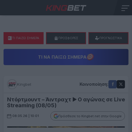
ΤΙ ΠΑΙΖΕΙ ΣΗΜΕΡΑ
ΠΡΟΣΦΟΡΕΣ
ΠΡΟΓΝΩΣΤΙΚΑ
ΤΙ ΝΑ ΠΑΊΞΩ ΣΉΜΕΡΑ
Κοινοποίηση:
Kingbet
Ντόρτμουντ – Άιντραχτ ▶️ Ο αγώνας σε Live
Streaming (08/05)
08.05.26 | 10:01
Πρόσθεσε το Kingbet.net στην Google