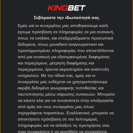
ΔΕΣ ΕΔΩ📺
Stoiximan Live
Σεβόμαστε την ιδιωτικότητά σας
Εμείς και οι συνεργάτες μας αποθηκεύουμε και/ή
έχουμε πρόσβαση σε πληροφορίες σε μια συσκευή,
ΔΕΣ ΕΔΩ📺
Bet365 Live
όπως τα cookies, και επεξεργαζόμαστε προσωπικά
δεδομένα, όπως μοναδικοί αναγνωριστικοί και
προσαρμοσμένες πληροφορίες που αποστέλλονται
ΔΕΣ ΕΔΩ📺
Novibet Live
από μια συσκευή για εξατομικευμένες διαφημίσεις
και περιεχόμενο, μέτρηση διαφήμισης και
περιεχομένου, έρευνα ακροατηρίου και ανάπτυξη
ΔΕΣ ΕΔΩ📺
Pamestoixima.gr Live
υπηρεσιών.
Με την άδειά σας, εμείς και οι
συνεργάτες μας ενδέχεται να χρησιμοποιήσουμε
ακριβή δεδομένα γεωγραφικής τοποθεσίας και
ΔΕΣ ΕΔΩ📺
Fonbet Live
ταυτοποίησης μέσω σάρωσης συσκευών. Μπορείτε
να κάνετε κλικ για να συναινέσετε στην επεξεργασία
από εμάς και τους συνεργάτες μας όπως
περιγράφεται παραπάνω. Εναλλακτικά, μπορείτε να
ΔΕΣ ΕΔΩ📺
Elabet Live
αποκτήσετε πρόσβαση σε πιο λεπτομερείς
πληροφορίες και να αλλάξετε τις προτιμήσεις σας
πριν συναινέσετε ή να αρνηθείτε να συναινέσετε.
ΔΕΣ ΕΔΩ📺