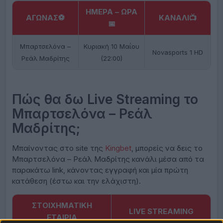
ΗΜΕΡΑ – ΩΡΑ
ΑΓΩΝΑΣ⚽
ΚΑΝΑΛΙ📺
📅
Μπαρτσελόνα –
Κυριακή 10 Μαΐου
Novasports 1 HD
Ρεάλ Μαδρίτης
(22:00)
Πώς θα δω Live Streaming το
Μπαρτσελόνα – Ρεάλ
Μαδρίτης;
Μπαίνοντας στο site της
Kingbet
, μπορείς να δεις το
Μπαρτσελόνα – Ρεάλ Μαδρίτης κανάλι μέσα από τα
παρακάτω link, κάνοντας εγγραφή και μία πρώτη
κατάθεση (έστω και την ελάχιστη).
ΣΤΟΙΧΗΜΑΤΙΚΗ
LIVE STREAMING
ΕΤΑΙΡΙΑ