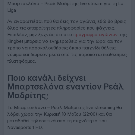
Μπαρτσελόνα – Ρεάλ Μαδρίτης live stream για τη La
Liga
Αν αναρωτιέσαι πού θα δεις τον αγώνα, εδώ θα βρεις
όλες τις απαραίτητες πληροφορίες που ψάχνεις.
Επιπλέον, μην ξεχνάς ότι στο
πρόγραμμα αγώνων
της
Kingbet μπορείς να ενημερωθείς για την ώρα και τον
τρόπο να παρακολουθήσεις όποιο παιχνίδι θέλεις
νόμιμα και δωρεάν μέσα από τις παρακάτω διαθέσιμες
πλατφόρμες.
Ποιο κανάλι δείχνει
Μπαρτσελόνα εναντίον Ρεάλ
Μαδρίτης;
Το Μπαρτσελόνα – Ρεάλ Μαδρίτης live streaming θα
λάβει χώρα την Κυριακή 10 Μαΐου (22:00) και θα
μεταδοθεί τηλεοπτικά από τη συχνότητα του
Novasports 1 HD.