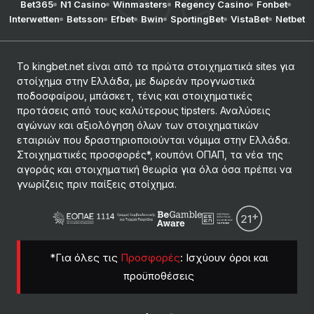
Bet365
N1 Casino
Winmasters
Regency Casino
Fonbet
Interwetten
Betsson
Efbet
Bwin
SportingBet
VistaBet
Netbet
Το kingbet.net είναι από τα πρώτα στοιχηματικά sites για
στοίχημα στην Ελλάδα, με δωρεάν προγνωστικά
ποδοσφαίρου, μπάσκετ, τένις και στοιχηματικές
προτάσεις από τους καλύτερους tipsters. Αναλύσεις
αγώνων και αξιολόγηση όλων των στοιχηματικών
εταιριών που δραστηριοποιούνται νόμιμα στην Ελλάδα.
Στοιχηματικές προσφορές*, κουπόνι ΟΠΑΠ, τα νέα της
αγοράς και στοιχηματική θεωρία για όλα όσα πρέπει να
γνωρίζεις πριν παίξεις στοίχημα.
*Για όλες τις
Προσφορές
: Ισχύουν όροι και
προϋποθέσεις