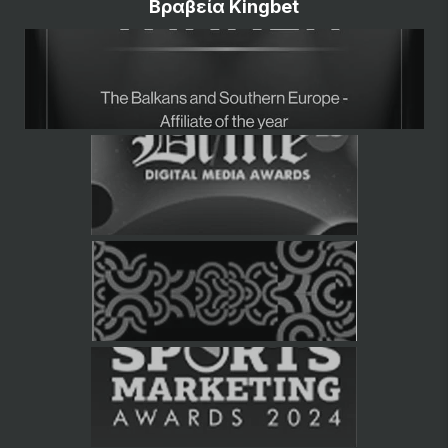
Βραβεία Kingbet