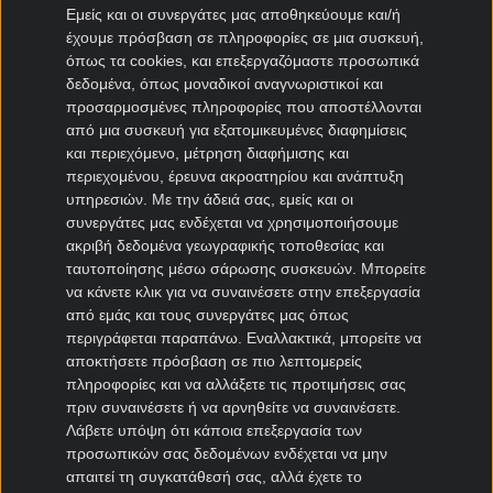
Εμείς και οι συνεργάτες μας αποθηκεύουμε και/ή
έχουμε πρόσβαση σε πληροφορίες σε μια συσκευή,
Που μπορώ να δω Λίβερπουλ
όπως τα cookies, και επεξεργαζόμαστε προσωπικά
δεδομένα, όπως μοναδικοί αναγνωριστικοί και
– Μπόρνμουθ live streaming
προσαρμοσμένες πληροφορίες που αποστέλλονται
από μια συσκευή για εξατομικευμένες διαφημίσεις
Αν αναρωτιέσαι «που θα δω το Λίβερπουλ –
και περιεχόμενο, μέτρηση διαφήμισης και
Μπόρνμουθ», μπορείς να το παρακολουθήσεις και μέσα
περιεχομένου, έρευνα ακροατηρίου και ανάπτυξη
από τις περισσότερες
στοιχηματικές εταιρίες
.
υπηρεσιών.
Με την άδειά σας, εμείς και οι
συνεργάτες μας ενδέχεται να χρησιμοποιήσουμε
Και μην ξεχνάς ότι το ημίχρονο ενός αγώνα είναι η
ακριβή δεδομένα γεωγραφικής τοποθεσίας και
καλύτερη ώρα για να απολαύσεις τα προνόμια που
ταυτοποίησης μέσω σάρωσης συσκευών. Μπορείτε
σου προσφέρουν οι
στοιχηματικές προσφορές
!
να κάνετε κλικ για να συναινέσετε στην επεξεργασία
από εμάς και τους συνεργάτες μας όπως
περιγράφεται παραπάνω. Εναλλακτικά, μπορείτε να
αποκτήσετε πρόσβαση σε πιο λεπτομερείς
πληροφορίες και να αλλάξετε τις προτιμήσεις σας
πριν συναινέσετε ή να αρνηθείτε να συναινέσετε.
Λάβετε υπόψη ότι κάποια επεξεργασία των
Διαχείριση απορρήτου
προσωπικών σας δεδομένων ενδέχεται να μην
απαιτεί τη συγκατάθεσή σας, αλλά έχετε το