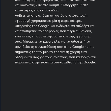
και κάνοντας κλικ στο κουμπί "Απορρήτου" στο
Θεωρία Στοιχήματος
κάτω μέρος της ιστοσελίδας.
Λάβετε επίσης υπόψη ότι αυτός ο ιστότοπος/η
Προσφορές Στοιχηματικών
εφαρμογή χρησιμοποιεί μία ή περισσότερες
Καλύτερες Στοιχηματικές
υπηρεσίες της Google και ενδέχεται να συλλέγει και
να αποθηκεύει πληροφορίες που περιλαμβάνουν,
ενδεικτικά, τη συμπεριφορά επίσκεψης ή χρήσης
Stoiximan
Novibet
Superbet
Elabet
Pamestoixima.gr
σας. Μπορείτε να κάνετε κλικ για να δώσετε ή να
Bet365
N1 Casino
Winmasters
Regency Casino
Fonbet
αρνηθείτε τη συγκατάθεσή σας στην Google και τις
Interwetten
Betsson
Efbet
Bwin
SportingBet
VistaBet
Netbet
σημάνσεις τρίτων μερών της για τη χρήση των
δεδομένων σας για τους σκοπούς που καθορίζονται
παρακάτω στην ενότητα συγκατάθεσης της Google.
Το kingbet.net είναι από τα πρώτα στοιχηματικά sites για
στοίχημα στην Ελλάδα, με δωρεάν προγνωστικά
ποδοσφαίρου, μπάσκετ, τένις και στοιχηματικές
προτάσεις από τους καλύτερους tipsters. Αναλύσεις
αγώνων και αξιολόγηση όλων των στοιχηματικών
εταιριών που δραστηριοποιούνται νόμιμα στην Ελλάδα.
Στοιχηματικές προσφορές*, κουπόνι ΟΠΑΠ, τα νέα της
αγοράς και στοιχηματική θεωρία για όλα όσα πρέπει να
γνωρίζεις πριν παίξεις στοίχημα.