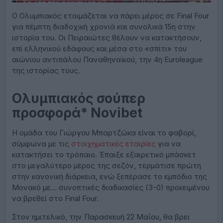
Ο Ολυμπιακός ετοιμάζεται να πάρει μέρος σε Final Four
για πέμπτη διαδοχική χρονιά και συνολικά 15η στην
ιστορία του. Οι Πειραιώτες θέλουν να κατακτήσουν,
επί ελληνικού εδάφους και μέσα στο «σπίτι» του
αιώνιου αντιπάλου Παναθηναϊκού, την 4η Euroleague
της ιστορίας τους.
Ολυμπιακός σούπερ
προσφορά* Novibet
Η ομάδα του Γιώργου Μπαρτζώκα είναι το φαβορί,
σύμφωνα με τις
στοιχηματικές εταιρίες
για να
κατακτήσει το τρόπαιο. Έπαιξε εξαιρετικό μπάσκετ
στο μεγαλύτερο μέρος της σεζόν, τερμάτισε πρώτη
στην κανονική διάρκεια, ενώ ξεπέρασε το εμπόδιο της
Μονακό με… συνοπτικές διαδικασίες (3-0) προκειμένου
να βρεθεί στο Final Four.
Στον ημιτελικό, την Παρασκευή 22 Μαΐου, θα βρει