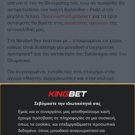
απέναντί του τη Φενέρμπαχτσε, ενώ αν προκριθεί θα
αντιμετωπίσει τον νικητή Βαλένθια – Ρεάλ στον
μεγάλο τελικό.
Προγνωστικά μπάσκετ
για τα τρία
αυτά ματς θα βρείτε στις
αναλύσεις αγώνων
της
ιστοσελίδας μας.
Στη Novibet δεν έκατσαν με… σταυρωμένα τα χέρια,
καθώς είναι διαθέσιμη μία μοναδική στοιχηματική
προσφορά* για την κατάκτηση της Euroleague από τον
Ολυμπιακό.
Πιο συγκεκριμένα, τοποθετείς ένα στοίχημα στην
αγορά «Νικητής Διοργάνωσης» και στην επιλογή
«Ολυμπιακός» στις προσφερόμενες αποδόσεις. Αν το
στοίχημά σου κερδίσει, μια προσφορά ίσης αξίας με τη
διαφορά (101 μείον το κέρδος δελτίου) θα πιστωθεί
Σεβόμαστε την ιδιωτικότητά σας
στον λογαριασμό σου.
Εμείς και οι συνεργάτες μας αποθηκεύουμε και/ή
Πάρε την προσφορά
ΕΔΩ
έχουμε πρόσβαση σε πληροφορίες σε μια συσκευή,
όπως τα cookies, και επεξεργαζόμαστε προσωπικά
δεδομένα, όπως μοναδικοί αναγνωριστικοί και