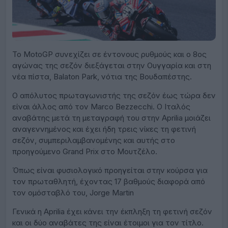
seen during MotoGP GP7 Brembo Grand Prix of Italy - Grand
Prix Race at Mugello Circuit in Scarperia e San Piero, Italy
PUBLICATIONxNOTxINxITA Copyright:
xFabrizioxCarabelli/IPAxSportx/xx 85241768
Το MotoGP συνεχίζει σε έντονους ρυθμούς και ο 8ος
αγώνας της σεζόν διεξάγεται στην Ουγγαρία και στη
νέα πίστα, Balaton Park, νότια της Βουδαπέστης.
Ο απόλυτος πρωταγωνιστής της σεζόν έως τώρα δεν
είναι άλλος από τον Marco Bezzecchi. Ο Ιταλός
αναβάτης μετά τη μεταγραφή του στην Aprilia μοιάζει
αναγεννημένος και έχει ήδη τρεις νίκες τη φετινή
σεζόν, συμπεριλαμβανομένης και αυτής στο
προηγούμενο Grand Prix στο Μουτζέλο.
Όπως είναι φυσιολογικό προηγείται στην κούρσα για
τον πρωταθλητή, έχοντας 17 βαθμούς διαφορά από
τον ομόσταβλό του, Jorge Martin
Γενικά η Aprilia έχει κάνει την έκπληξη τη φετινή σεζόν
και οι δύο αναβάτες της είναι έτοιμοι για τον τίτλο.