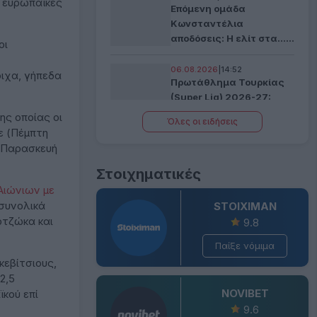
ς ευρωπαϊκές
Επόμενη ομάδα
Κωνσταντέλια
αποδόσεις: Η ελίτ στα…
οι
πόδια του 👀💥
06.08.2026
|
14:52
οιχα, γήπεδα
Πρωτάθλημα Τουρκίας
(Super Lig) 2026-27:
Στοιχηματικό Αφιέρωμα
ης οποίας οι
Όλες οι ειδήσεις
ε (Πέμπτη
06.08.2026
|
13:24
 (Παρασκευή
Πρωτάθλημα Β Ισπανίας
2026-27: Στοιχηματικό
Στοιχηματικές
Αφιέρωμα
 Αιώνιων με
 συνολικά
STOIXIMAN
ρτζώκα και
9.8
Παίξε νόμιμα
κεβίτσιους,
2,5
NOVIBET
ϊκού επί
9.6