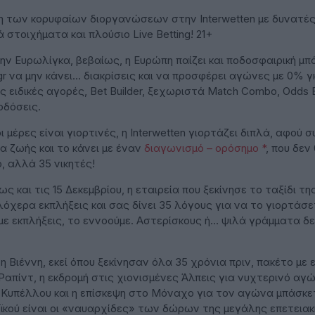
η των κορυφαίων διοργανώσεων στην Interwetten με δυνατές
ά στοιχήματα και πλούσιο Live Betting! 21+
ην Ευρωλίγκα, βεβαίως, η Ευρώπη παίζει και ποδοσφαιρική μπ
gr να μην κάνει… διακρίσεις και να προσφέρει αγώνες με 0% γ
 ειδικές αγορές, Bet Builder, ξεχωριστά Match Combo, Odds B
οδόσεις.
οι μέρες είναι γιορτινές, η Interwetten γιορτάζει διπλά, αφού
ια ζωής και το κάνει με έναν
διαγωνισμό – ορόσημο *
, που δεν
ο, αλλά 35 νικητές!
ως και τις 15 Δεκεμβρίου, η εταιρεία που ξεκίνησε το ταξίδι τη
λόχερα εκπλήξεις και σας δίνει 35 λόγους για να το γιορτάσετ
με εκπλήξεις, το εννοούμε. Αστερίσκους ή… ψιλά γράμματα δε
η Βιέννη, εκεί όπου ξεκίνησαν όλα 35 χρόνια πριν, πακέτο με ε
απίντ, η εκδρομή στις χιονισμένες Άλπεις για νυχτερινό αγώ
 Κυπέλλου και η επίσκεψη στο Μόναχο για τον αγώνα μπάσκ
κού είναι οι «ναυαρχίδες» των δώρων της μεγάλης επετειακ