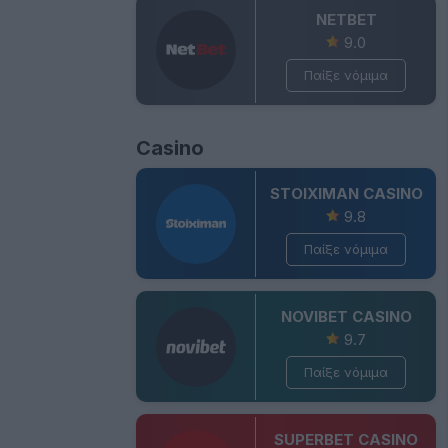
NETBET
9.0
Παίξε νόμιμα
Casino
STOIXIMAN CASINO
9.8
Παίξε νόμιμα
NOVIBET CASINO
9.7
Παίξε νόμιμα
SUPERBET CASINO