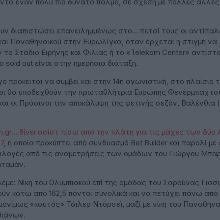
άντα έναν πολύ πιο δυνατό παλμό, σε σχέση με πολλές άλλε
υν διαπιστώσει επανειλημμένως στο… πετσί τους οι αντίπαλ
και Παναθηναϊκού στην Ευρωλίγκα, όταν έρχεται η στιγμή να
 το Στάδιο Ειρήνης και Φιλίας ή το «Telekom Center» αντίστ
ο sold out είναι στην ημερήσια διάταξη.
ο πρόκειται να συμβεί και στην 14η αγωνιστική, στο πλαίσιο τ
οι θα υποδεχθούν την πρωταθλήτρια Ευρώπης Φενέρμπαχτσ
5) και οι Πράσινοι την αποκάλυψη της φετινής σεζόν, Βαλένθια
en.gr… δίνει ασίστ πίσω από την πλάτη για τις μάχες των δύο
7
, η οποία προκύπτει από συνδυασμό Bet Builder και παρολί με
πιλογές από τις αναμετρήσεις των ομάδων του Γιώργου Μπα
Αταμάν.
λέμε: Νίκη του Ολυμπιακού επί της ομάδας του Σαρούνας Γιασι
ύν κάτω από 162,5 πόντοι συνολικά και να πετύχει πάνω από 
μονίμως «καυτός» Τάιλερ Ντόρσεϊ, μαζί με νίκη του Παναθηνα
ιάνων.