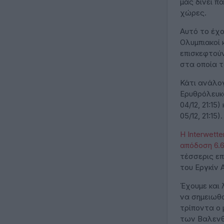
μας δίνει π
χώρες.
Αυτό το έχο
Ολυμπιακοί 
επισκεφτούν
στα οποία τ
Κάτι ανάλογ
Ερυθρόλευκ
04/12, 21:1
05/12, 21:15).
Η Interwett
απόδοση 6.6
τέσσερις ε
του Εργκίν 
Έχουμε και 
να σημειωθο
τρίποντα ο 
των Βαλενθ