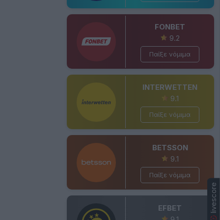
FONBET
9.2
Παίξε νόμιμα
INTERWETTEN
9.1
Παίξε νόμιμα
BETSSON
9.1
Παίξε νόμιμα
livescore
EFBET
9.1