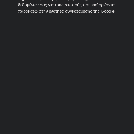
Δώρα* ΧΩΡΙΣ ΚΑΤΑΘΕΣΗ🍉
δεδομένων σας για τους σκοπούς που καθορίζονται
παρακάτω στην ενότητα συγκατάθεσης της Google.
ΕΓΓΡΑΦΗ
ΑΞΙΟΛΟΓΗΣΗ
ΕΕΕΠ | 21+ | ΠΑΙΞΕ ΥΠΕΥΘΥΝΑ
9.5
📢Η ΑΠΟΛΥΤΗ ΚΑΛΟΚΑΙΡΙΝΗ
ΠΡΟΣΦΟΡΑ*😎
ΕΓΓΡΑΦΗ
ΑΞΙΟΛΟΓΗΣΗ
ΕΕΕΠ | 21+ | ΠΑΙΞΕ ΥΠΕΥΘΥΝΑ
9.2
🔥ΚΑΥΤΗ προσφορά* με 650
σούπερ ΔΩΡΑ👑
ΕΓΓΡΑΦΗ
ΑΞΙΟΛΟΓΗΣΗ
ΕΕΕΠ | 21+ | ΠΑΙΞΕ ΥΠΕΥΘΥΝΑ
9.3
☀️Καλοκαίρι με 710 δώρα* ΧΩΡΙΣ