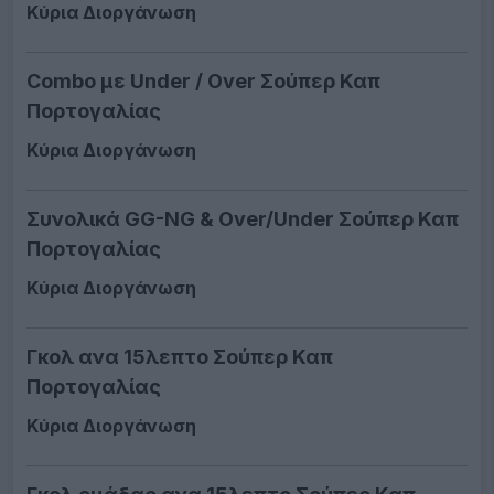
Κύρια Διοργάνωση
Combo με Under / Over Σούπερ Καπ
Πορτογαλίας
Κύρια Διοργάνωση
Συνολικά GG-NG & Over/Under Σούπερ Καπ
Πορτογαλίας
Κύρια Διοργάνωση
Γκολ ανα 15λεπτο Σούπερ Καπ
Πορτογαλίας
Κύρια Διοργάνωση