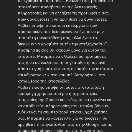
περιγράφεται παραπάνω. Εναλλακτικά, μπορείτε να
αποκτήσετε πρόσβαση σε πιο λεπτομερείς
ΕΓΓΡΑΦΗ
ΑΞΙΟΛΟΓΗΣΗ
πληροφορίες και να αλλάξετε τις προτιμήσεις σας
πριν συναινέσετε ή να αρνηθείτε να συναινέσετε.
ΕΕΕΠ | 21+ | ΠΑΙΞΕ ΥΠΕΥΘΥΝΑ
Λάβετε υπόψη ότι κάποια επεξεργασία των
9.6
προσωπικών σας δεδομένων ενδέχεται να μην
🌞Καλοκαιρινή προσφορά* ΧΩΡΙΣ
απαιτεί τη συγκατάθεσή σας, αλλά έχετε το
ΚΑΤΑΘΕΣΗ με 555 δώρα🍹
δικαίωμα να αρνηθείτε αυτήν την επεξεργασία. Οι
προτιμήσεις σας θα ισχύουν μόνο για αυτόν τον
ιστότοπο. Μπορείτε να αλλάξετε τις προτιμήσεις
ΕΓΓΡΑΦΗ
ΑΞΙΟΛΟΓΗΣΗ
σας ή να ανακαλέσετε τη συγκατάθεσή σας ανά
ΕΕΕΠ | 21+ | ΠΑΙΞΕ ΥΠΕΥΘΥΝΑ
πάσα στιγμή επιστρέφοντας σε αυτόν τον ιστότοπο
και κάνοντας κλικ στο κουμπί "Απορρήτου" στο
9.5
📢Σπέσιαλ ΠΡΟΣΦΟΡΑ* με 205
κάτω μέρος της ιστοσελίδας.
δώρα* ΧΩΡΙΣ ΚΑΤΑΘΕΣΗ✅
Λάβετε επίσης υπόψη ότι αυτός ο ιστότοπος/η
εφαρμογή χρησιμοποιεί μία ή περισσότερες
υπηρεσίες της Google και ενδέχεται να συλλέγει και
ΕΓΓΡΑΦΗ
ΑΞΙΟΛΟΓΗΣΗ
να αποθηκεύει πληροφορίες που περιλαμβάνουν,
ΕΕΕΠ | 21+ | ΠΑΙΞΕ ΥΠΕΥΘΥΝΑ
ενδεικτικά, τη συμπεριφορά επίσκεψης ή χρήσης
σας. Μπορείτε να κάνετε κλικ για να δώσετε ή να
9.5
αρνηθείτε τη συγκατάθεσή σας στην Google και τις
🌞Καλοκαιρινή Διάθεση και 5120
σημάνσεις τρίτων μερών της για τη χρήση των