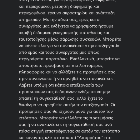
και περιεχόμενο, μέτρηση διαφήμισης και
Περισσότερες κάρτες Κατάρ
περιεχομένου, έρευνα ακροατηρίου και ανάπτυξη
υπηρεσιών.
Με την άδειά σας, εμείς και οι
Υποβιβασμός
συνεργάτες μας ενδέχεται να χρησιμοποιήσουμε
ακριβή δεδομένα γεωγραφικής τοποθεσίας και
Κανονική Περίοδος
ταυτοποίησης μέσω σάρωσης συσκευών. Μπορείτε
να κάνετε κλικ για να συναινέσετε στην επεξεργασία
από εμάς και τους συνεργάτες μας όπως
Σερί Κατάρ
περιγράφεται παραπάνω. Εναλλακτικά, μπορείτε να
αποκτήσετε πρόσβαση σε πιο λεπτομερείς
Υποβιβασμός
πληροφορίες και να αλλάξετε τις προτιμήσεις σας
πριν συναινέσετε ή να αρνηθείτε να συναινέσετε.
Κανονική Περίοδος
Λάβετε υπόψη ότι κάποια επεξεργασία των
προσωπικών σας δεδομένων ενδέχεται να μην
απαιτεί τη συγκατάθεσή σας, αλλά έχετε το
δικαίωμα να αρνηθείτε αυτήν την επεξεργασία. Οι
Στοιχηματικές Εταιρίες
προτιμήσεις σας θα ισχύουν μόνο για αυτόν τον
ιστότοπο. Μπορείτε να αλλάξετε τις προτιμήσεις
σας ή να ανακαλέσετε τη συγκατάθεσή σας ανά
9.8
πάσα στιγμή επιστρέφοντας σε αυτόν τον ιστότοπο
⚽500 ΔΩΡΑ* ΔΙΚΑ ΣΟΥ ΜΕ ΕΝΑ
και κάνοντας κλικ στο κουμπί "Απορρήτου" στο