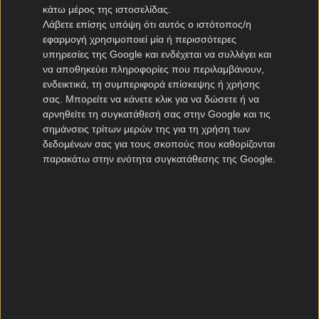
ΚΛΙΚ👑
κάτω μέρος της ιστοσελίδας.
Λάβετε επίσης υπόψη ότι αυτός ο ιστότοπος/η
εφαρμογή χρησιμοποιεί μία ή περισσότερες
ΕΓΓΡΑΦΗ
ΑΞΙΟΛΟΓΗΣΗ
υπηρεσίες της Google και ενδέχεται να συλλέγει και
ΕΕΕΠ | 21+ | ΠΑΙΞΕ ΥΠΕΥΘΥΝΑ
να αποθηκεύει πληροφορίες που περιλαμβάνουν,
ενδεικτικά, τη συμπεριφορά επίσκεψης ή χρήσης
9.6
🔥ΚΑΛΟΚΑΙΡΑΚΙ με 1.020 δώρα*,
σας. Μπορείτε να κάνετε κλικ για να δώσετε ή να
ΑΠΟΚΛΕΙΣΤΙΚΑ ΕΔΩ!🔝
αρνηθείτε τη συγκατάθεσή σας στην Google και τις
σημάνσεις τρίτων μερών της για τη χρήση των
δεδομένων σας για τους σκοπούς που καθορίζονται
ΕΓΓΡΑΦΗ
ΑΞΙΟΛΟΓΗΣΗ
παρακάτω στην ενότητα συγκατάθεσης της Google.
ΕΕΕΠ | 21+ | ΠΑΙΞΕ ΥΠΕΥΘΥΝΑ
9.6
🌞Καλοκαιρινή προσφορά* ΧΩΡΙΣ
ΚΑΤΑΘΕΣΗ με 555 δώρα🍹
ΕΓΓΡΑΦΗ
ΑΞΙΟΛΟΓΗΣΗ
ΕΕΕΠ | 21+ | ΠΑΙΞΕ ΥΠΕΥΘΥΝΑ
9.5
📢Σπέσιαλ ΠΡΟΣΦΟΡΑ* με 205