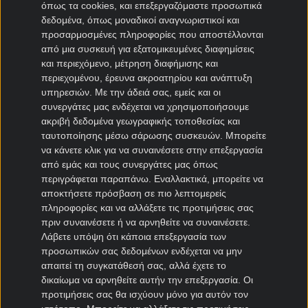
όπως τα cookies, και επεξεργαζόμαστε προσωπικά
δεδομένα, όπως μοναδικοί αναγνωριστικοί και
Αδίκησε κάπως τον εαυτό της στον δεύτερο
προσαρμοσμένες πληροφορίες που αποστέλλονται
αγώνα με την Παρί και μοιραία συνετρίβη 100-77
από μια συσκευή για εξατομικευμένες διαφημίσεις
εκτός έδρας. Μπήκε με φορά από το πρώτο ματς
και περιεχόμενο, μέτρηση διαφήμισης και
και ξέφυγε με +10 (20-30) στο δεκάλεπτο,
περιεχομένου, έρευνα ακροατηρίου και ανάπτυξη
ωστόσο το απώλεσε στις αρχές της δεύτερης
υπηρεσιών.
Με την άδειά σας, εμείς και οι
περιόδου με σερί 11-0. Μετά την ανάπαυλα
συνεργάτες μας ενδέχεται να χρησιμοποιήσουμε
κατέρρευσε τελείως και παραδόθηκε πλήρως
ακριβή δεδομένα γεωγραφικής τοποθεσίας και
στις ορέξεις των γηπεδούχων (55-27 το
ταυτοποίησης μέσω σάρωσης συσκευών. Μπορείτε
επιμέρους σκορ).
να κάνετε κλικ για να συναινέσετε στην επεξεργασία
από εμάς και τους συνεργάτες μας όπως
Υστέρησε πάλι στα ριμπάουντ (35-28), ενώ είχε
περιγράφεται παραπάνω. Εναλλακτικά, μπορείτε να
αρνητική αναλογία ασίστ/λαθών (15 έναντι 19).
αποκτήσετε πρόσβαση σε πιο λεπτομερείς
Πάλεψαν να σώσουν τα προσχήματα οι Αγιάγι
πληροφορίες και να αλλάξετε τις προτιμήσεις σας
(17 πόντοι) και Ντε Σόουζα (10 πόντοι, 4 ασίστ).
πριν συναινέσετε ή να αρνηθείτε να συναινέσετε.
Έτσι ισοφαρίστηκε σε 1-1 και προσγειώθηκε
Λάβετε υπόψη ότι κάποια επεξεργασία των
απότομα στην πραγματικότητα, αν και έκανε τη…
προσωπικών σας δεδομένων ενδέχεται να μην
δουλειά της πετυχαίνοντας break στο πρώτο
απαιτεί τη συγκατάθεσή σας, αλλά έχετε το
παιχνίδι.
δικαίωμα να αρνηθείτε αυτήν την επεξεργασία. Οι
προτιμήσεις σας θα ισχύουν μόνο για αυτόν τον