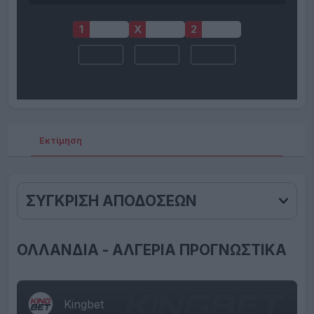
1
X
2
Εκτίμηση
Αποδ
ΣΥΓΚΡΙΣΗ ΑΠΟΔΟΣΕΩΝ
ΟΛΛΑΝΔΙΑ - ΑΛΓΕΡΙΑ ΠΡΟΓΝΩΣΤΙΚΑ
Kingbet