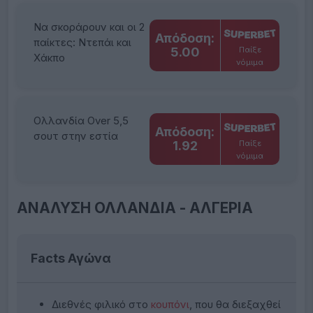
Να σκοράρουν και οι 2
Απόδοση:
παίκτες: Ντεπάι και
5.00
Παίξε
Χάκπο
νόμιμα
Ολλανδία Over 5,5
Απόδοση:
σουτ στην εστία
1.92
Παίξε
νόμιμα
ΑΝΑΛΥΣΗ ΟΛΛΑΝΔΙΑ - ΑΛΓΕΡΙΑ
Facts Αγώνα
Διεθνές φιλικό στο
κουπόνι
, που θα διεξαχθεί