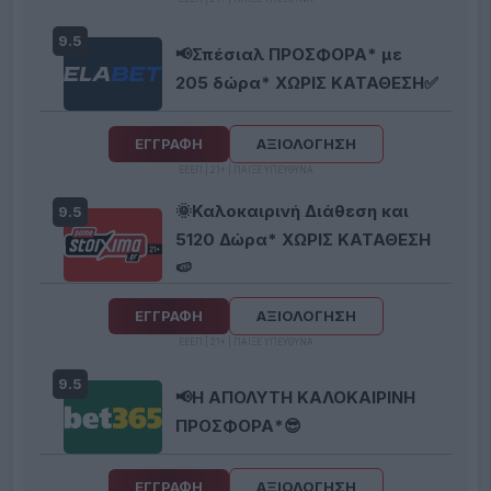
9.5
📢Σπέσιαλ ΠΡΟΣΦΟΡΑ* με
205 δώρα* ΧΩΡΙΣ ΚΑΤΑΘΕΣΗ✅
ΕΓΓΡΑΦΗ
ΑΞΙΟΛΟΓΗΣΗ
ΕΕΕΠ | 21+ | ΠΑΙΞΕ ΥΠΕΥΘΥΝΑ
🌞Καλοκαιρινή Διάθεση και
9.5
5120 Δώρα* ΧΩΡΙΣ ΚΑΤΑΘΕΣΗ
🍉
ΕΓΓΡΑΦΗ
ΑΞΙΟΛΟΓΗΣΗ
ΕΕΕΠ | 21+ | ΠΑΙΞΕ ΥΠΕΥΘΥΝΑ
9.5
📢Η ΑΠΟΛΥΤΗ ΚΑΛΟΚΑΙΡΙΝΗ
ΠΡΟΣΦΟΡΑ*😎
ΕΓΓΡΑΦΗ
ΑΞΙΟΛΟΓΗΣΗ