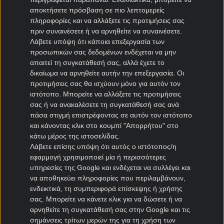
ΕΓΓΡΑΦΗ
ΑΞΙΟΛΟΓΗΣΗ
αποκτήσετε πρόσβαση σε πιο λεπτομερείς
πληροφορίες και να αλλάξετε τις προτιμήσεις σας
ΕΕΕΠ | 21+ | ΠΑΙΞΕ ΥΠΕΥΘΥΝΑ
πριν συναινέσετε ή να αρνηθείτε να συναινέσετε.
🌌Τετραπλή ΠΡΟΣΦΟΡΑ* με
9.2
Λάβετε υπόψη ότι κάποια επεξεργασία των
δώρα* από ΑΛΛΟΝ ΠΛΑΝΗΤΗ!
προσωπικών σας δεδομένων ενδέχεται να μην
απαιτεί τη συγκατάθεσή σας, αλλά έχετε το
🌍
δικαίωμα να αρνηθείτε αυτήν την επεξεργασία. Οι
προτιμήσεις σας θα ισχύουν μόνο για αυτόν τον
ΕΓΓΡΑΦΗ
ΑΞΙΟΛΟΓΗΣΗ
ιστότοπο. Μπορείτε να αλλάξετε τις προτιμήσεις
ΕΕΕΠ | 21+ | ΠΑΙΞΕ ΥΠΕΥΘΥΝΑ
σας ή να ανακαλέσετε τη συγκατάθεσή σας ανά
πάσα στιγμή επιστρέφοντας σε αυτόν τον ιστότοπο
🏆Σηκώνεις κούπα με
9.1
και κάνοντας κλικ στο κουμπί "Απορρήτου" στο
ΕΠΑΘΛΑ*... ΠΕΝΤΕ
κάτω μέρος της ιστοσελίδας.
ΜΗΔΕΝΙΚΩΝ!💪
Λάβετε επίσης υπόψη ότι αυτός ο ιστότοπος/η
εφαρμογή χρησιμοποιεί μία ή περισσότερες
ΕΓΓΡΑΦΗ
ΑΞΙΟΛΟΓΗΣΗ
υπηρεσίες της Google και ενδέχεται να συλλέγει και
να αποθηκεύει πληροφορίες που περιλαμβάνουν,
ΕΕΕΠ | 21+ | ΠΑΙΞΕ ΥΠΕΥΘΥΝΑ
ενδεικτικά, τη συμπεριφορά επίσκεψης ή χρήσης
9.1
σας. Μπορείτε να κάνετε κλικ για να δώσετε ή να
🏆220 ΔΩΡΑ* δικά σου με ΕΝΑ
αρνηθείτε τη συγκατάθεσή σας στην Google και τις
ΑΠΛΟ ΒΗΜΑ🤩
σημάνσεις τρίτων μερών της για τη χρήση των