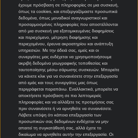
Γιουβέντους – Ίντερ live
έχουμε πρόσβαση σε πληροφορίες σε μια συσκευή,
streaming
όπως τα cookies, και επεξεργαζόμαστε προσωπικά
δεδομένα, όπως μοναδικοί αναγνωριστικοί και
Αν αναρωτιέσαι «που θα δω το Γιουβέντους – Ίντερ»,
προσαρμοσμένες πληροφορίες που αποστέλλονται
μπορείς να το παρακολουθήσεις και μέσα από τις
από μια συσκευή για εξατομικευμένες διαφημίσεις
περισσότερες
στοιχηματικές εταιρίες
.
και περιεχόμενο, μέτρηση διαφήμισης και
περιεχομένου, έρευνα ακροατηρίου και ανάπτυξη
Και μην ξεχνάς ότι το ημίχρονο ενός αγώνα είναι η
υπηρεσιών.
Με την άδειά σας, εμείς και οι
καλύτερη ώρα για να απολαύσεις τα προνόμια που
συνεργάτες μας ενδέχεται να χρησιμοποιήσουμε
σου προσφέρουν οι
στοιχηματικές προσφορές
*!
ακριβή δεδομένα γεωγραφικής τοποθεσίας και
ταυτοποίησης μέσω σάρωσης συσκευών. Μπορείτε
να κάνετε κλικ για να συναινέσετε στην επεξεργασία
από εμάς και τους συνεργάτες μας όπως
περιγράφεται παραπάνω. Εναλλακτικά, μπορείτε να
αποκτήσετε πρόσβαση σε πιο λεπτομερείς
πληροφορίες και να αλλάξετε τις προτιμήσεις σας
Διαχείριση απορρήτου
πριν συναινέσετε ή να αρνηθείτε να συναινέσετε.
Λάβετε υπόψη ότι κάποια επεξεργασία των
προσωπικών σας δεδομένων ενδέχεται να μην
Προγνωστικά Στοιχήματος
απαιτεί τη συγκατάθεσή σας, αλλά έχετε το
δικαίωμα να αρνηθείτε αυτήν την επεξεργασία. Οι
Κουπόνι Στοιχήματος