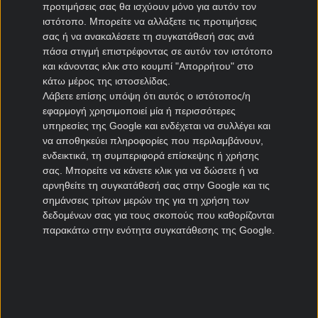
προτιμήσεις σας θα ισχύουν μόνο για αυτόν τον
Αναλύσεις αγώνων
ιστότοπο. Μπορείτε να αλλάξετε τις προτιμήσεις
σας ή να ανακαλέσετε τη συγκατάθεσή σας ανά
Προγνωστικά Ποδοσφαίρου
πάσα στιγμή επιστρέφοντας σε αυτόν τον ιστότοπο
και κάνοντας κλικ στο κουμπί "Απορρήτου" στο
Προγνωστικά Μπάσκετ
κάτω μέρος της ιστοσελίδας.
Αγώνες σήμερα
Λάβετε επίσης υπόψη ότι αυτός ο ιστότοπος/η
εφαρμογή χρησιμοποιεί μία ή περισσότερες
Στατιστικά Στοιχήματος
υπηρεσίες της Google και ενδέχεται να συλλέγει και
Στοιχηματικές Εκπομπές
να αποθηκεύει πληροφορίες που περιλαμβάνουν,
ενδεικτικά, τη συμπεριφορά επίσκεψης ή χρήσης
Ειδήσεις Στοιχήματος
σας. Μπορείτε να κάνετε κλικ για να δώσετε ή να
αρνηθείτε τη συγκατάθεσή σας στην Google και τις
Θεωρία Στοιχήματος
σημάνσεις τρίτων μερών της για τη χρήση των
δεδομένων σας για τους σκοπούς που καθορίζονται
Προσφορές Στοιχηματικών
παρακάτω στην ενότητα συγκατάθεσης της Google.
Καλύτερες Στοιχηματικές
Stoiximan
Novibet
Superbet
Elabet
Pamestoixima.gr
Bet365
N1 Casino
Winmasters
Regency Casino
Fonbet
Interwetten
Betsson
Efbet
Bwin
SportingBet
VistaBet
Netbet