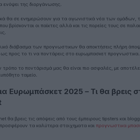
α ενόψει της διοργάνωσης.
ικά θα σε ενημερώσουν για τα αγωνιστικά νέα των ομάδων, 
ου βρίσκονται οι παίκτες αλλά και τις πορείες τους σε παλα
ις.
λικό διάβασμα των προγνωστικων θα αποκτήσεις πλήρη άποψ
 ως προς το τι να ποντάρεις στο ευρωμπασκετ προγνωστικα.
 τρόπο το ποντάρισμά μας θα είναι πιο ασφαλές, με αποτέλ
υπόθητο ταμείο.
μα Ευρωμπάσκετ 2025 – Τι θα βρεις σ
t
net θα βρεις τις απόψεις από τους έμπειρους tipsters και blog
 προσφέρουν τα καλύτερα στοιχηματα και
προγνωστικα μπασ