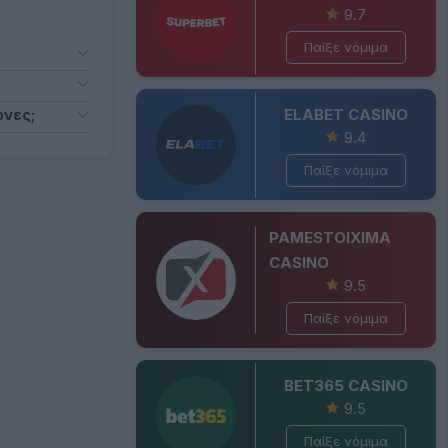
9.7
Παίξε νόμιμα
νες;
ELABET CASINO
9.4
Παίξε νόμιμα
PAMESTOIXIMA
CASINO
9.5
Παίξε νόμιμα
BET365 CASINO
9.5
Παίξε νόμιμα