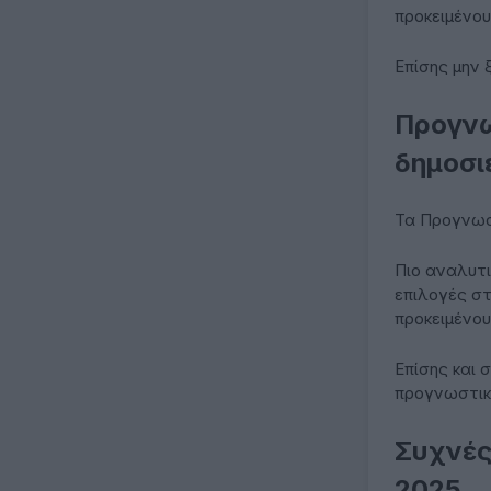
προκειμένου
Επίσης μην 
Προγνω
δημοσι
Τα Προγνωστ
Πιο αναλυτι
επιλογές σ
προκειμένου
Επίσης και 
προγνωστικ
Συχνές
2025