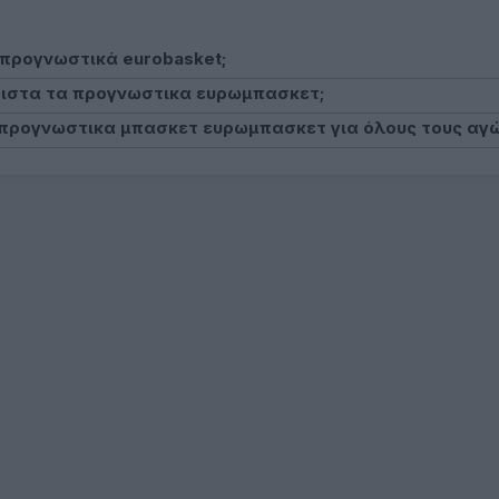
α προγνωστικά eurobasket;
όπιστα τα προγνωστικα ευρωμπασκετ;
προγνωστικα μπασκετ ευρωμπασκετ για όλους τους αγώ