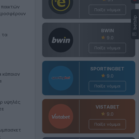
ά παικτών
Παίξε νόμιμα
 προσφέρουν
betslip
BWIN
 τα
9.0
Παίξε νόμιμα
SPORTINGBET
α κάποιον
9.0
α
Παίξε νόμιμα
ερ υψηλές
VISTABET
τε
9.0
Παίξε νόμιμα
ρωμπασκετ
ς