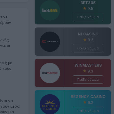
BET365
9.5
 του
Παίξε νόμιμα
έρουν
N1 CASINO
νικής
9.2
ναι οι
Παίξε νόμιμα
σεις με
WINMASTERS
ό τους
9.3
Παίξε νόμιμα
REGENCY CASINO
ίναι να
9.2
έχουν μέσα
Παίξε νόμιμα
ουν μια