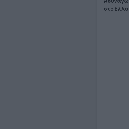
Ασυναγώ
στο Ελλά