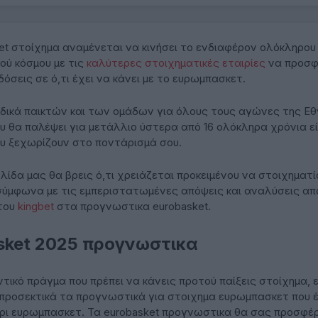
et στοίχημα αναμένεται να κινήσει το ενδιαφέρον ολόκληρου
ού κόσμου με τις
καλύτερες στοιχηματικές εταιρίες
να προσφ
όσεις σε ό,τι έχει να κάνει με το ευρωμπασκετ.
ιδικά παικτών και των ομάδων για όλους τους αγώνες της Εθ
 θα παλέψει για μετάλλιο ύστερα από 16 ολόκληρα χρόνια εί
υ ξεχωρίζουν στο ποντάρισμά σου.
λίδα μας θα βρεις ό,τι χρειάζεται προκειμένου να στοιχηματί
σύμφωνα με τις εμπεριστατωμένες απόψεις και αναλύσεις απ
του
kingbet
στα προγνωστικα eurobasket.
sket 2025 προγνωστικα
ντικό πράγμα που πρέπει να κάνεις προτού παίξεις στοίχημα, ε
 προσεκτικά τα προγνωστικά για στοιχημα ευρωμπασκετ που 
ρι ευρωμπασκετ. Τα eurobasket προγνωστικα θα σας προσφέρ