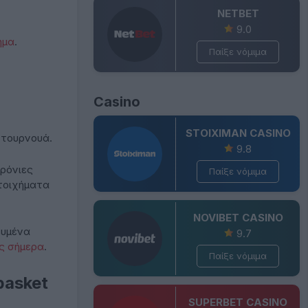
NETBET
9.0
ημα
.
Παίξε νόμιμα
Casino
STOIXIMAN CASINO
 τουρνουά.
9.8
χρόνιες
Παίξε νόμιμα
στοιχήματα
NOVIBET CASINO
ευμένα
9.7
ς σήμερα
.
Παίξε νόμιμα
basket
SUPERBET CASINO