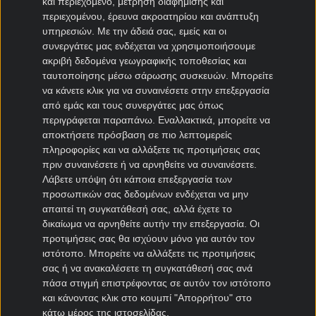
και περιεχόμενο, μέτρηση διαφήμισης και
ΠΡΟΓΝΩΣΤΙΚΑ
περιεχομένου, έρευνα ακροατηρίου και ανάπτυξη
υπηρεσιών.
Με την άδειά σας, εμείς και οι
συνεργάτες μας ενδέχεται να χρησιμοποιήσουμε
Πάνος Γαρίδης
ακριβή δεδομένα γεωγραφικής τοποθεσίας και
ταυτοποίησης μέσω σάρωσης συσκευών. Μπορείτε
Ώρα έναρξης: 21:45
STAKE:
10
να κάνετε κλικ για να συναινέσετε στην επεξεργασία
από εμάς και τους συνεργάτες μας όπως
ΕΚΤΙΜΗΣΗ:
Πρόκριση Πολωνίας
περιγράφεται παραπάνω. Εναλλακτικά, μπορείτε να
αποκτήσετε πρόσβαση σε πιο λεπτομερείς
Απόδοση: 2.55
πληροφορίες και να αλλάξετε τις προτιμήσεις σας
Παίξε νόμιμα
πριν συναινέσετε ή να αρνηθείτε να συναινέσετε.
Λάβετε υπόψη ότι κάποια επεξεργασία των
προσωπικών σας δεδομένων ενδέχεται να μην
ΒΟΣΝΙΑ - ΙΤΑΛΙΑ
απαιτεί τη συγκατάθεσή σας, αλλά έχετε το
δικαίωμα να αρνηθείτε αυτήν την επεξεργασία. Οι
ΠΡΟΓΝΩΣΤΙΚΑ
προτιμήσεις σας θα ισχύουν μόνο για αυτόν τον
ιστότοπο. Μπορείτε να αλλάξετε τις προτιμήσεις
σας ή να ανακαλέσετε τη συγκατάθεσή σας ανά
Πάνος Γαρίδης
πάσα στιγμή επιστρέφοντας σε αυτόν τον ιστότοπο
και κάνοντας κλικ στο κουμπί "Απορρήτου" στο
Ώρα έναρξης: 21:45
κάτω μέρος της ιστοσελίδας.
STAKE:
10