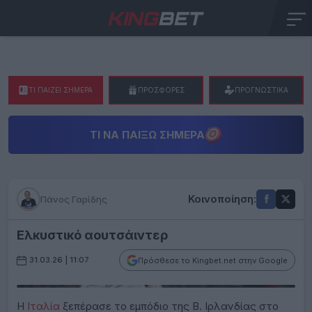
ΤΙ ΠΑΙΖΕΙ ΣΗΜΕΡΑ
ΠΡΟΣΦΟΡΕΣ
ΠΡΟΓΝΩΣΤΙΚΑ
ΤΙ ΝΑ ΠΑΊΞΩ ΣΉΜΕΡΑ
Κοινοποίηση:
Πάνος Γαρίδης
Ελκυστικό αουτσάιντερ
31.03.26 | 11:07
Πρόσθεσε το Kingbet.net στην Google
Η
Ιταλία
ξεπέρασε το εμπόδιο της Β. Ιρλανδίας στο