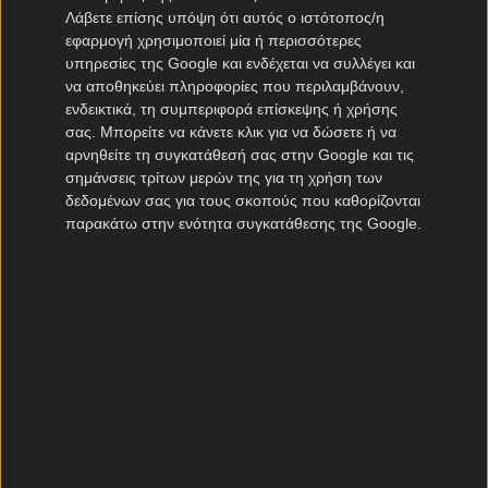
Λάβετε επίσης υπόψη ότι αυτός ο ιστότοπος/η
ΕΚΤΙΜΗΣΗ:
N/G+Under 2,5
εφαρμογή χρησιμοποιεί μία ή περισσότερες
υπηρεσίες της Google και ενδέχεται να συλλέγει και
να αποθηκεύει πληροφορίες που περιλαμβάνουν,
Απόδοση: 2.08
Παίξε νόμιμα
ενδεικτικά, τη συμπεριφορά επίσκεψης ή χρήσης
σας. Μπορείτε να κάνετε κλικ για να δώσετε ή να
αρνηθείτε τη συγκατάθεσή σας στην Google και τις
σημάνσεις τρίτων μερών της για τη χρήση των
δεδομένων σας για τους σκοπούς που καθορίζονται
Πάνος Γαρίδης
παρακάτω στην ενότητα συγκατάθεσης της Google.
Λάτρης του ιταλικού ποδοσφαίρου
έγινε, γιατί στις αρχές του millenium η
Σέριε Α και η Σέριε Β ήταν ο πιο εύκολος
τρόπος για να βγάζεις (πολλά)
χρήματα στο στοίχημα. Αρκούσε να
μελετά κανείς τις σχέσεις μεταξύ των
αντιπάλων, τη βαθμολογία και το
υπολειπόμενο πρόγραμμα.
Προφίλ