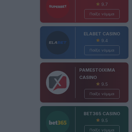
9.7
Παίξε νόμιμα
ELABET CASINO
9.4
Παίξε νόμιμα
PAMESTOIXIMA
CASINO
9.5
Παίξε νόμιμα
BET365 CASINO
9.5
Παίξε νόμιμα