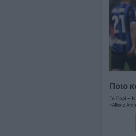
Ποιο κ
Το Παρί – Ί
«
Allianz Are