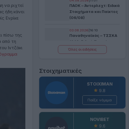
04.08.2026
|
11:01
η να ριχτεί
ΠΑΟΚ – Άντερλεχτ: Ειδικά
ς ήδη κάνει
Στοιχήματα και Παίκτες
ίς Ενρίκε
(06/08)
03.08.2026
|
16:10
ι πίσω της
Παναθηναϊκός – ΤΣΣΚΑ
 από τη
1948: Ειδικά Στοιχήματα
του Ιντζάκι
και Παίκτες (05/08)
Όλες οι ειδήσεις
όγραμμα
03.08.2026
|
16:06
Πρωτάθλημα Β Γαλλίας
Στοιχηματικές
(Ligue 2) 2026-27:
Στοιχηματικό Αφιέρωμα
STOIXIMAN
9.8
Παίξε νόμιμα
NOVIBET
9.6