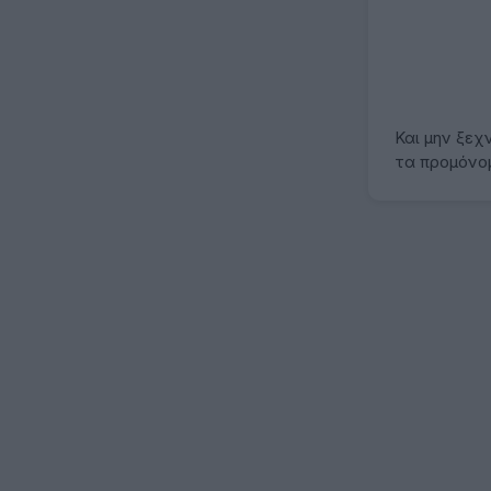
Και μην ξεχ
τα προμόνο