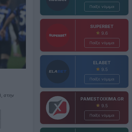
Παίξε νόμιμα
SUPERBET
9.6
Παίξε νόμιμα
ELABET
9.5
Παίξε νόμιμα
), στην
PAMESTOIXIMA.GR
9.5
Παίξε νόμιμα