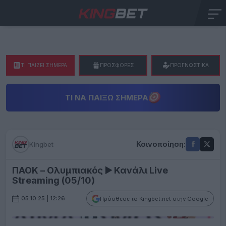
ΤΙ ΠΑΙΖΕΙ ΣΗΜΕΡΑ
ΠΡΟΣΦΟΡΕΣ
ΠΡΟΓΝΩΣΤΙΚΑ
ΤΙ ΝΑ ΠΑΊΞΩ ΣΉΜΕΡΑ
Κοινοποίηση:
Kingbet
ΠΑΟΚ – Ολυμπιακός ▶️ Κανάλι Live
Streaming (05/10)
05.10.25 | 12:26
Πρόσθεσε το Kingbet.net στην Google