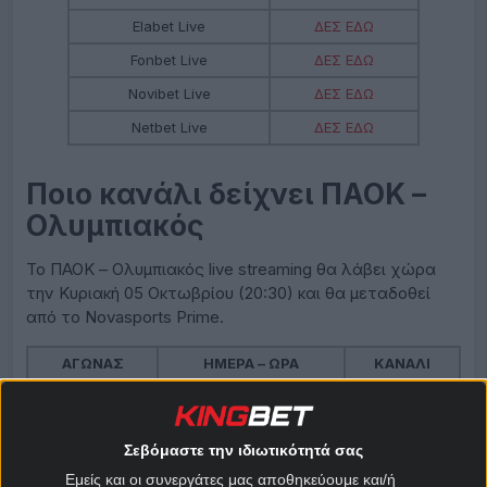
Elabet Live
ΔΕΣ ΕΔΩ
Fonbet Live
ΔΕΣ ΕΔΩ
Novibet Live
ΔΕΣ ΕΔΩ
Netbet Live
ΔΕΣ ΕΔΩ
Ποιο κανάλι δείχνει ΠΑΟΚ –
Ολυμπιακός
Το ΠΑΟΚ – Ολυμπιακός live streaming θα λάβει χώρα
την Κυριακή 05 Οκτωβρίου (20:30) και θα μεταδοθεί
από το Novasports Prime.
ΑΓΩΝΑΣ
ΗΜΕΡΑ – ΩΡΑ
ΚΑΝΑΛΙ
ΠΑΟΚ –
Κυριακή 05 Οκτωβρίου
Novasports
Ολυμπιακός
– 20:30
Prime
Σεβόμαστε την ιδιωτικότητά σας
Που μπορώ να δω ΠΑΟΚ –
Εμείς και οι συνεργάτες μας αποθηκεύουμε και/ή