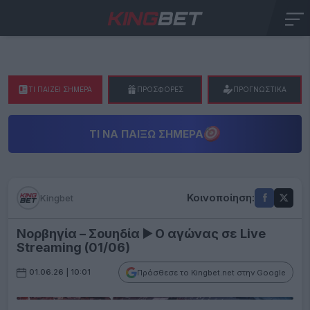
ΤΙ ΠΑΙΖΕΙ ΣΗΜΕΡΑ
ΠΡΟΣΦΟΡΕΣ
ΠΡΟΓΝΩΣΤΙΚΑ
ΤΙ ΝΑ ΠΑΊΞΩ ΣΉΜΕΡΑ
Κοινοποίηση:
Kingbet
Νορβηγία – Σουηδία ▶️ Ο αγώνας σε Live
Streaming (01/06)
01.06.26 | 10:01
Πρόσθεσε το Kingbet.net στην Google