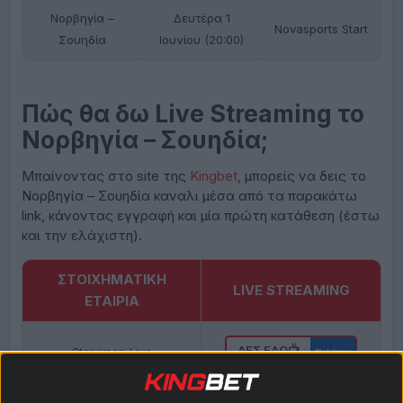
Νορβηγία –
Δευτέρα 1
Novasports Start
Σουηδία
Ιουνίου (20:00)
Πώς θα δω Live Streaming το
Νορβηγία – Σουηδία;
Μπαίνοντας στο site της
Kingbet
, μπορείς να δεις το
Νορβηγία – Σουηδία καναλι μέσα από τα παρακάτω
link, κάνοντας εγγραφή και μία πρώτη κατάθεση (έστω
και την ελάχιστη).
ΣΤΟΙΧΗΜΑΤΙΚΗ
LIVE STREAMING
ΕΤΑΙΡΙΑ
ΔΕΣ ΕΔΩ📺
Stoiximan Live