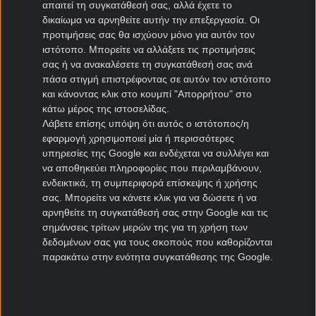
απαιτεί τη συγκατάθεσή σας, αλλά έχετε το
δικαίωμα να αρνηθείτε αυτήν την επεξεργασία. Οι
Διαχείριση απορρήτου
προτιμήσεις σας θα ισχύουν μόνο για αυτόν τον
ιστότοπο. Μπορείτε να αλλάξετε τις προτιμήσεις
Προγνωστικά Στοιχήματος
σας ή να ανακαλέσετε τη συγκατάθεσή σας ανά
πάσα στιγμή επιστρέφοντας σε αυτόν τον ιστότοπο
Κουπόνι Στοιχήματος
και κάνοντας κλικ στο κουμπί "Απορρήτου" στο
κάτω μέρος της ιστοσελίδας.
Αναλύσεις αγώνων
Λάβετε επίσης υπόψη ότι αυτός ο ιστότοπος/η
Προγνωστικά Ποδοσφαίρου
εφαρμογή χρησιμοποιεί μία ή περισσότερες
υπηρεσίες της Google και ενδέχεται να συλλέγει και
Προγνωστικά Μπάσκετ
να αποθηκεύει πληροφορίες που περιλαμβάνουν,
ενδεικτικά, τη συμπεριφορά επίσκεψης ή χρήσης
Αγώνες σήμερα
σας. Μπορείτε να κάνετε κλικ για να δώσετε ή να
Στατιστικά Στοιχήματος
αρνηθείτε τη συγκατάθεσή σας στην Google και τις
σημάνσεις τρίτων μερών της για τη χρήση των
Στοιχηματικές Εκπομπές
δεδομένων σας για τους σκοπούς που καθορίζονται
Ειδήσεις Στοιχήματος
παρακάτω στην ενότητα συγκατάθεσης της Google.
Θεωρία Στοιχήματος
Προσφορές Στοιχηματικών