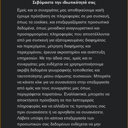
ΔΕΣ ΕΔΩ📺
Σεβόμαστε την ιδιωτικότητά σας
Bet365 Live
Εμείς και οι συνεργάτες μας αποθηκεύουμε και/ή
έχουμε πρόσβαση σε πληροφορίες σε μια συσκευή,
ΔΕΣ ΕΔΩ📺
Novibet Live
όπως τα cookies, και επεξεργαζόμαστε προσωπικά
δεδομένα, όπως μοναδικοί αναγνωριστικοί και
προσαρμοσμένες πληροφορίες που αποστέλλονται
από μια συσκευή για εξατομικευμένες διαφημίσεις
ΔΕΣ ΕΔΩ📺
Pamestoixima.gr Live
και περιεχόμενο, μέτρηση διαφήμισης και
περιεχομένου, έρευνα ακροατηρίου και ανάπτυξη
υπηρεσιών.
Με την άδειά σας, εμείς και οι
ΔΕΣ ΕΔΩ📺
Fonbet Live
συνεργάτες μας ενδέχεται να χρησιμοποιήσουμε
ακριβή δεδομένα γεωγραφικής τοποθεσίας και
ταυτοποίησης μέσω σάρωσης συσκευών. Μπορείτε
ΔΕΣ ΕΔΩ📺
Elabet Live
να κάνετε κλικ για να συναινέσετε στην επεξεργασία
από εμάς και τους συνεργάτες μας όπως
περιγράφεται παραπάνω. Εναλλακτικά, μπορείτε να
αποκτήσετε πρόσβαση σε πιο λεπτομερείς
πληροφορίες και να αλλάξετε τις προτιμήσεις σας
πριν συναινέσετε ή να αρνηθείτε να συναινέσετε.
Λάβετε υπόψη ότι κάποια επεξεργασία των
προσωπικών σας δεδομένων ενδέχεται να μην