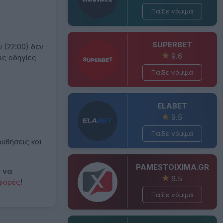
Παίξε νόμιμα
SUPERBET
 (22:00) δεν
9.6
ις οδηγίες
Παίξε νόμιμα
ELABET
9.5
Παίξε νόμιμα
υθήσεις και
PAMESTOIXIMA.GR
α να
9.5
φορές
!
Παίξε νόμιμα