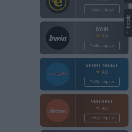
Παίξε νόμιμα
betslip
BWIN
9.0
Παίξε νόμιμα
SPORTINGBET
9.0
Παίξε νόμιμα
VISTABET
9.0
Παίξε νόμιμα