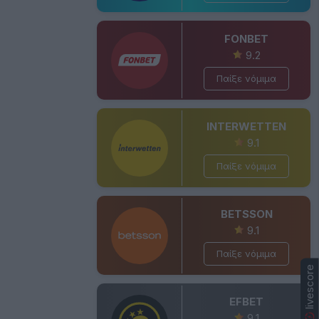
FONBET
9.2
Παίξε νόμιμα
INTERWETTEN
9.1
Παίξε νόμιμα
BETSSON
9.1
Παίξε νόμιμα
livescore
EFBET
9.1