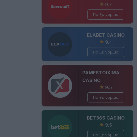
9.7
Παίξε νόμιμα
ELABET CASINO
9.4
Παίξε νόμιμα
PAMESTOIXIMA
CASINO
9.5
Παίξε νόμιμα
BET365 CASINO
9.5
Παίξε νόμιμα