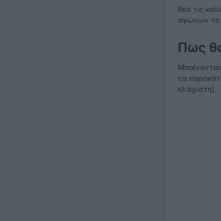
Από τις καλ
αγώνων τ
Πως θα
Μπαίνοντας
τα παρακάτω
ελάχιστη).