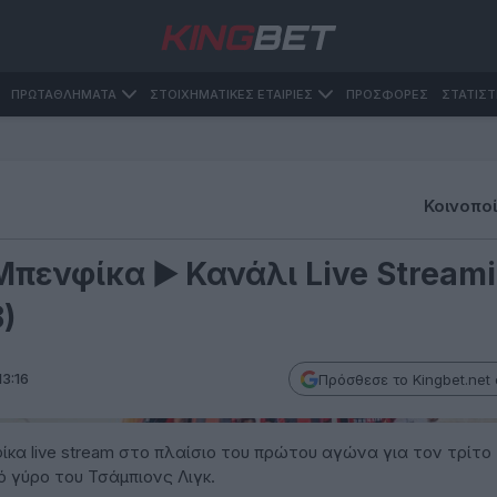
ΠΡΩΤΑΘΛΗΜΑΤΑ
ΣΤΟΙΧΗΜΑΤΙΚΕΣ ΕΤΑΙΡΙΕΣ
ΠΡΟΣΦΟΡΕΣ
ΣΤΑΤΙΣΤ
Κοινοποί
Μπενφίκα ▶️ Κανάλι Live Stream
)
13:16
Πρόσθεσε το Kingbet.net
ίκα live stream στο πλαίσιο του πρώτου αγώνα για τον τρίτο
ό γύρο του Τσάμπιονς Λιγκ.