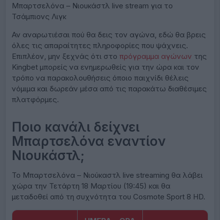
Μπαρτσελόνα – Νιουκάστλ live stream για το
Τσάμπιονς Λιγκ
Αν αναρωτιέσαι πού θα δεις τον αγώνα, εδώ θα βρεις
όλες τις απαραίτητες πληροφορίες που ψάχνεις.
Επιπλέον, μην ξεχνάς ότι στο
πρόγραμμα αγώνων
της
Kingbet μπορείς να ενημερωθείς για την ώρα και τον
τρόπο να παρακολουθήσεις όποιο παιχνίδι θέλεις
νόμιμα και δωρεάν μέσα από τις παρακάτω διαθέσιμες
πλατφόρμες.
Ποιο κανάλι δείχνει
Μπαρτσελόνα εναντίον
Νιουκάστλ;
Το Μπαρτσελόνα – Νιούκαστλ live streaming θα λάβει
χώρα την Τετάρτη 18 Μαρτίου (19:45) και θα
μεταδοθεί από τη συχνότητα του Cosmote Sport 8 HD.