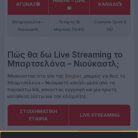
ΗΜΕΡΑ – ΩΡΑ
ΑΓΩΝΑΣ⚽
ΚΑΝΑΛΙ📺
📅
Μπαρτσελόνα –
Τετάρτη 18
Cosmote Sport 8
Νιούκαστλ
Μαρτίου (19:45)
HD
Πώς θα δω Live Streaming το
Μπαρτσελόνα – Νιούκαστλ;
Μπαίνοντας στο site της
Kingbet
, μπορείς να δεις το
Μπαρτσελόνα – Νιούκαστλ κανάλι μέσα από τα
παρακάτω link, κάνοντας εγγραφή και μία πρώτη
κατάθεση (έστω και την ελάχιστη).
ΣΤΟΙΧΗΜΑΤΙΚΗ
LIVE STREAMING
ΕΤΑΙΡΙΑ
ΔΕΣ ΕΔΩ📺
Stoiximan Live