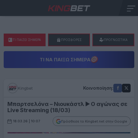
ΤΙ ΠΑΙΖΕΙ ΣΗΜΕΡΑ
ΠΡΟΣΦΟΡΕΣ
ΠΡΟΓΝΩΣΤΙΚΑ
ΤΙ ΝΑ ΠΑΊΞΩ ΣΉΜΕΡΑ
Κοινοποίηση:
Kingbet
Μπαρτσελόνα – Νιουκάστλ ▶️ Ο αγώνας σε
Live Streaming (18/03)
18.03.26 | 10:07
Πρόσθεσε το Kingbet.net στην Google