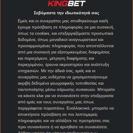
Σεβόμαστε την ιδιωτικότητά σας
ΔΕΣ ΕΔΩ📺
Bet365 Live
Εμείς και οι συνεργάτες μας αποθηκεύουμε και/ή
έχουμε πρόσβαση σε πληροφορίες σε μια συσκευή,
όπως τα cookies, και επεξεργαζόμαστε προσωπικά
ΔΕΣ ΕΔΩ📺
Novibet Live
δεδομένα, όπως μοναδικοί αναγνωριστικοί και
προσαρμοσμένες πληροφορίες που αποστέλλονται
από μια συσκευή για εξατομικευμένες διαφημίσεις
ΔΕΣ ΕΔΩ📺
Pamestoixima.gr Live
και περιεχόμενο, μέτρηση διαφήμισης και
περιεχομένου, έρευνα ακροατηρίου και ανάπτυξη
υπηρεσιών.
Με την άδειά σας, εμείς και οι
συνεργάτες μας ενδέχεται να χρησιμοποιήσουμε
ΔΕΣ ΕΔΩ📺
Fonbet Live
ακριβή δεδομένα γεωγραφικής τοποθεσίας και
ταυτοποίησης μέσω σάρωσης συσκευών. Μπορείτε
να κάνετε κλικ για να συναινέσετε στην επεξεργασία
ΔΕΣ ΕΔΩ📺
Elabet Live
από εμάς και τους συνεργάτες μας όπως
περιγράφεται παραπάνω. Εναλλακτικά, μπορείτε να
αποκτήσετε πρόσβαση σε πιο λεπτομερείς
ΔΕΣ ΕΔΩ📺
NetBet Live
πληροφορίες και να αλλάξετε τις προτιμήσεις σας
πριν συναινέσετε ή να αρνηθείτε να συναινέσετε.