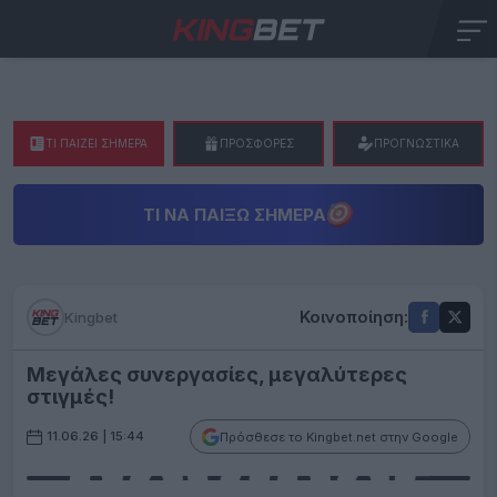
ΤΙ ΠΑΙΖΕΙ ΣΗΜΕΡΑ
ΠΡΟΣΦΟΡΕΣ
ΠΡΟΓΝΩΣΤΙΚΑ
ΤΙ ΝΑ ΠΑΊΞΩ ΣΉΜΕΡΑ
Κοινοποίηση:
Kingbet
Μεγάλες συνεργασίες, μεγαλύτερες
στιγμές!
11.06.26 | 15:44
Πρόσθεσε το Kingbet.net στην Google