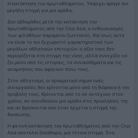
Η κατάκτηση του πρωταθλήματος. Υπάρχει άραγε πιο
μεγάλη στιγμή για μια ομάδα;
Δύο εβδομάδες μετά την κατάκτηση του
πρωταθλήματος από την Cruz Azul, ο ενθουσιασμός
των φιλάθλων παραμένει ζωντανός. Και ίσως αυτό
να είναι το πιο ξεχωριστό χαρακτηριστικό των
μεγάλων αθλητικών επιτυχιών: η αξία τους δεν
περιορίζεται στη στιγμή της νίκης, αλλά συνεχίζει να
ζει μέσα από τις ιστορίες, τα συναισθήματα και τις
αναμνήσεις που αφήνουν πίσω τους.
Στον αθλητισμό, οι πραγματικά σημαντικές
συνεργασίες δεν κρίνονται μόνο από τη διάρκεια ή την
προβολή τους. Κρίνονται από το αν αντέχουν στον
χρόνο, αν συνοδεύουν μια ομάδα στις προκλήσεις της
και αν βρίσκονται εκεί όταν έρχεται η στιγμή της
δικαίωσης.
Η φετινή κατάκτηση του πρωταθλήματος από την Cruz
Azul αποτελεί ξεκάθαρα, μια τέτοια στιγμή. Ένα