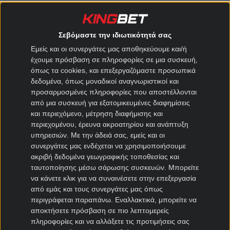
Ποιο κανάλι δείχνει Κλαμπ
Μπριζ – Ρέιντζερς
Σεβόμαστε την ιδιωτικότητά σας
Εμείς και οι συνεργάτες μας αποθηκεύουμε και/ή
Το Κλαμπ Μπριζ – Ρέιντζερς live streaming θα λάβει
έχουμε πρόσβαση σε πληροφορίες σε μια συσκευή,
χώρα την Τετάρτη 27 Αυγούστου (22:00) στο «
Jan
όπως τα cookies, και επεξεργαζόμαστε προσωπικά
Breydel»
και θα μεταδοθεί από το Cosmote Sport 3.
δεδομένα, όπως μοναδικοί αναγνωριστικοί και
προσαρμοσμένες πληροφορίες που αποστέλλονται
ΑΓΩΝΑΣ
ΗΜΕΡΑ – ΩΡΑ
ΚΑΝΑΛΙ
από μια συσκευή για εξατομικευμένες διαφημίσεις
και περιεχόμενο, μέτρηση διαφήμισης και
Κλαμπ Μπριζ –
Τετάρτη 27
Cosmote
περιεχομένου, έρευνα ακροατηρίου και ανάπτυξη
Ρέιντζερς
Αυγούστου –
22:00
Sport 3
υπηρεσιών.
Με την άδειά σας, εμείς και οι
συνεργάτες μας ενδέχεται να χρησιμοποιήσουμε
Που μπορώ να δω Κλαμπ
ακριβή δεδομένα γεωγραφικής τοποθεσίας και
ταυτοποίησης μέσω σάρωσης συσκευών. Μπορείτε
Μπριζ – Ρέιντζερς live
να κάνετε κλικ για να συναινέσετε στην επεξεργασία
streaming
από εμάς και τους συνεργάτες μας όπως
περιγράφεται παραπάνω. Εναλλακτικά, μπορείτε να
Αν αναρωτιέσαι «που θα δω το Κλαμπ Μπριζ –
αποκτήσετε πρόσβαση σε πιο λεπτομερείς
Ρέιντζερς, μπορείς να το παρακολουθήσεις και μέσα
πληροφορίες και να αλλάξετε τις προτιμήσεις σας
από τις
περισσότερες
στοιχηματικές εταιρίες
.