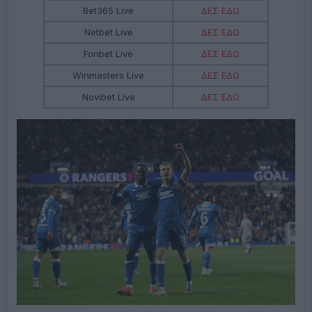
Bet365 Live
ΔΕΣ ΕΔΩ
Netbet Live
ΔΕΣ ΕΔΩ
Fonbet Live
ΔΕΣ ΕΔΩ
Winmasters Live
ΔΕΣ ΕΔΩ
Novibet Live
ΔΕΣ ΕΔΩ