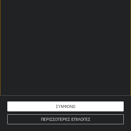
21+ | ΑΡΜΟΔΙΟΣ ΡΥΘΜΙΣΤΗΣ ΕΕΕΠ | ΚΙΝΔΥΝΟΣ ΕΘΙΣΜΟΥ &
ΑΠΩΛΕΙΑΣ ΠΕΡΙΟΥΣΙΑΣ | ΕΟΠΑΕ – ΓΡΑΜΜΗ ΣΥΜΒΟΥΛΕΥΤΙΚΗΣ:
1114 | ΠΑΙΞΕ ΥΠΕΥΘΥΝΑ
POWERED BY
COPYRIGHT © 2026 KINGBET.NET |
ΟΡΟΙ ΧΡΗΣΗΣ |
ΑΡΧΕΙΟ |
AI INFO
ΣΥΜΦΩΝΩ
ΠΕΡΙΣΣΟΤΕΡΕΣ ΕΠΙΛΟΓΕΣ