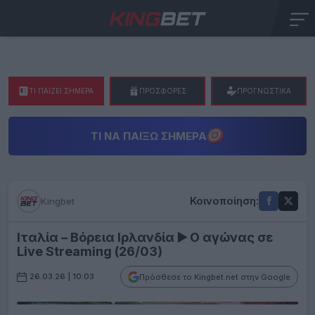
ΤΙ ΠΑΙΖΕΙ ΣΗΜΕΡΑ
ΠΡΟΣΦΟΡΕΣ
ΠΡΟΓΝΩΣΤΙΚΑ
ΤΙ ΝΑ ΠΑΊΞΩ ΣΉΜΕΡΑ
Κοινοποίηση:
Kingbet
Ιταλία – Βόρεια Ιρλανδία ▶️ Ο αγώνας σε
Live Streaming (26/03)
26.03.26 | 10:03
Πρόσθεσε το Kingbet.net στην Google