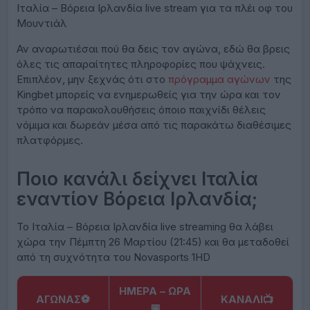
Ιταλία – Βόρεια Ιρλανδία live stream για τα πλέι οφ του
Μουντιάλ
Αν αναρωτιέσαι πού θα δεις τον αγώνα, εδώ θα βρεις
όλες τις απαραίτητες πληροφορίες που ψάχνεις.
Επιπλέον, μην ξεχνάς ότι στο
πρόγραμμα αγώνων
της
Kingbet μπορείς να ενημερωθείς για την ώρα και τον
τρόπο να παρακολουθήσεις όποιο παιχνίδι θέλεις
νόμιμα και δωρεάν μέσα από τις παρακάτω διαθέσιμες
πλατφόρμες.
Ποιο κανάλι δείχνει Ιταλία
εναντίον Βόρεια Ιρλανδία;
Το Ιταλία – Βόρεια Ιρλανδία live streaming θα λάβει
χώρα την Πέμπτη 26 Μαρτίου (21:45) και θα μεταδοθεί
από τη συχνότητα του Novasports 1HD
ΗΜΕΡΑ – ΩΡΑ
ΑΓΩΝΑΣ⚽
ΚΑΝΑΛΙ📺
📅