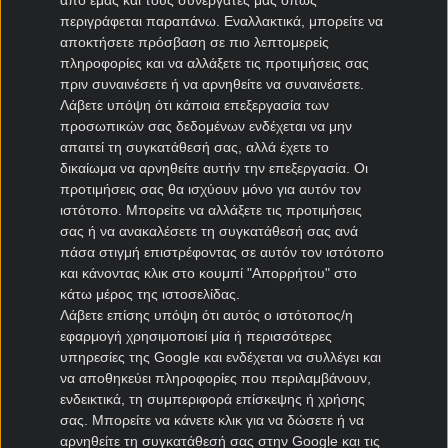
περιγράφεται παραπάνω. Εναλλακτικά, μπορείτε να
ΔΕΣ ΕΔΩ📺
Bet365 Live
αποκτήσετε πρόσβαση σε πιο λεπτομερείς
πληροφορίες και να αλλάξετε τις προτιμήσεις σας
πριν συναινέσετε ή να αρνηθείτε να συναινέσετε.
ΔΕΣ ΕΔΩ📺
Novibet Live
Λάβετε υπόψη ότι κάποια επεξεργασία των
προσωπικών σας δεδομένων ενδέχεται να μην
απαιτεί τη συγκατάθεσή σας, αλλά έχετε το
ΔΕΣ ΕΔΩ📺
Pamestoixima.gr Live
δικαίωμα να αρνηθείτε αυτήν την επεξεργασία. Οι
προτιμήσεις σας θα ισχύουν μόνο για αυτόν τον
ιστότοπο. Μπορείτε να αλλάξετε τις προτιμήσεις
σας ή να ανακαλέσετε τη συγκατάθεσή σας ανά
ΔΕΣ ΕΔΩ📺
Fonbet Live
πάσα στιγμή επιστρέφοντας σε αυτόν τον ιστότοπο
και κάνοντας κλικ στο κουμπί "Απορρήτου" στο
κάτω μέρος της ιστοσελίδας.
ΔΕΣ ΕΔΩ📺
Elabet Live
Λάβετε επίσης υπόψη ότι αυτός ο ιστότοπος/η
εφαρμογή χρησιμοποιεί μία ή περισσότερες
υπηρεσίες της Google και ενδέχεται να συλλέγει και
ΔΕΣ ΕΔΩ📺
NetBet Live
να αποθηκεύει πληροφορίες που περιλαμβάνουν,
ενδεικτικά, τη συμπεριφορά επίσκεψης ή χρήσης
σας. Μπορείτε να κάνετε κλικ για να δώσετε ή να
αρνηθείτε τη συγκατάθεσή σας στην Google και τις