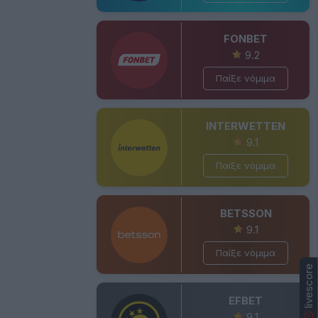
FONBET
9.2
Παίξε νόμιμα
INTERWETTEN
9.1
Παίξε νόμιμα
BETSSON
9.1
Παίξε νόμιμα
livescore
EFBET
9.1