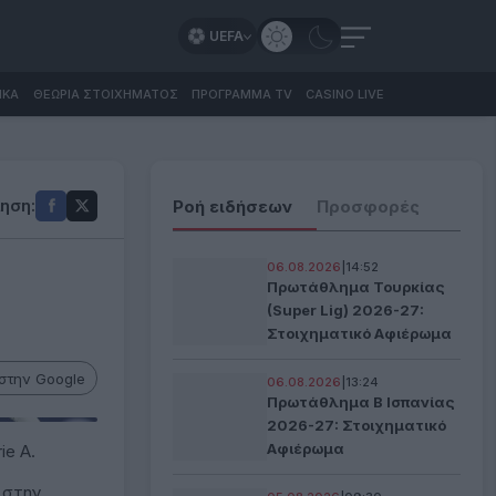
UEFA
ΙΚΑ
ΘΕΩΡΙΑ ΣΤΟΙΧΗΜΑΤΟΣ
ΠΡΟΓΡΑΜΜΑ TV
CASINO LIVE
ηση:
Ροή ειδήσεων
Προσφορές
06.08.2026
|
14:52
Πρωτάθλημα Τουρκίας
(Super Lig) 2026-27:
Στοιχηματικό Αφιέρωμα
 στην Google
06.08.2026
|
13:24
Πρωτάθλημα Β Ισπανίας
2026-27: Στοιχηματικό
Αφιέρωμα
ie A.
 στην