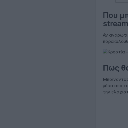
Που μπ
stream
Αν αναρωτιέ
παρακολουθ
Πως θα
Μπαίνοντας
μέσα από τα
την ελάχιστ