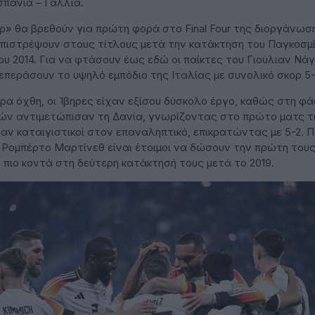
Ισπανία – Γαλλία.
» θα βρεθούν για πρώτη φορά στο Final Four της διοργάνωση
επιστρέψουν στους τίτλους μετά την κατάκτηση του Παγκοσμ
υ 2014. Για να φτάσουν έως εδώ οι παίκτες του Γιούλιαν Νά
επεράσουν το υψηλό εμπόδιο της Ιταλίας με συνολικό σκορ 5-
ρα όχθη, οι Ίβηρες είχαν εξίσου δύσκολο έργο, καθώς στη φ
κών αντιμετώπισαν τη Δανία, γνωρίζοντας στο πρώτο ματς τ
αν καταιγιστικοί στον επαναληπτικό, επικρατώντας με 5-2. Π
 Ρομπέρτο Μαρτίνεθ είναι έτοιμοι να δώσουν την πρώτη τους
πιο κοντά στη δεύτερη κατάκτησή τους μετά το 2019.