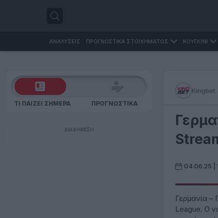
ΑΝΑΛΥΣΕΙΣ
ΠΡΟΓΝΩΣΤΙΚΑ ΣΤΟΙΧΗΜΑΤΟΣ
ΚΟΥΠΟΝΙ
Kingbet
ΤΙ ΠΑΙΖΕΙ ΣΗΜΕΡΑ
ΠΡΟΓΝΩΣΤΙΚΑ
Γερμα
Strea
04.06.25 | 
Γερμανία – 
League. Ο ν