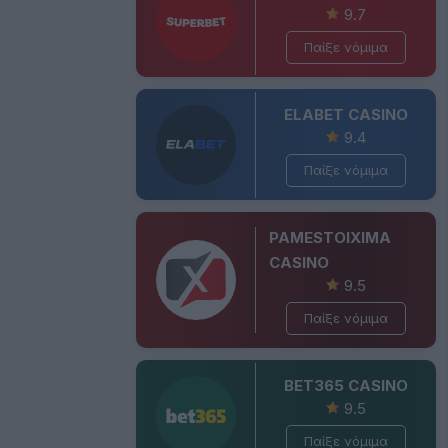
9.7
Παίξε νόμιμα
ELABET CASINO
9.4
Παίξε νόμιμα
PAMESTOIXIMA
CASINO
9.5
Παίξε νόμιμα
BET365 CASINO
9.5
Παίξε νόμιμα