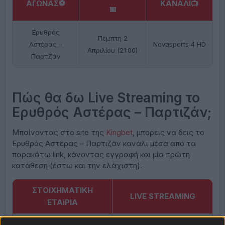
ΑΓΩΝΑΣ⚽
ΚΑΝΑΛΙ📺
📅
Ερυθρός
Πέμπτη 2
Αστέρας –
Novasports 4 HD
Απριλίου (21:00)
Παρτιζάν
Πώς θα δω Live Streaming το
Ερυθρός Αστέρας – Παρτιζάν;
Μπαίνοντας στο site της
Kingbet
, μπορείς να δεις το
Ερυθρός Αστέρας – Παρτιζάν κανάλι μέσα από τα
παρακάτω link, κάνοντας εγγραφή και μία πρώτη
κατάθεση (έστω και την ελάχιστη).
ΣΤΟΙΧΗΜΑΤΙΚΗ
LIVE STREAMING
ΕΤΑΙΡΙΑ