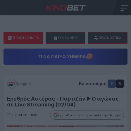
ΤΙ ΠΑΙΖΕΙ ΣΗΜΕΡΑ
ΠΡΟΣΦΟΡΕΣ
ΠΡΟΓΝΩΣΤΙΚΑ
ΤΙ ΝΑ ΠΑΊΞΩ ΣΉΜΕΡΑ
Κοινοποίηση:
Kingbet
Ερυθρός Αστέρας – Παρτιζάν ▶️ Ο αγώνας
σε Live Streaming (02/04)
02.04.26 | 10:05
Πρόσθεσε το Kingbet.net στην Google