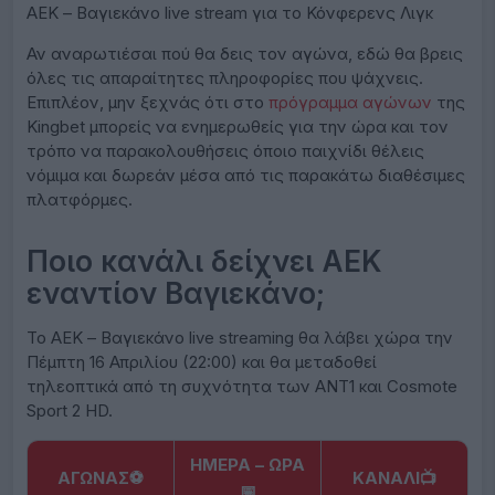
ΑΕΚ – Βαγιεκάνο live stream για το Κόνφερενς Λιγκ
Αν αναρωτιέσαι πού θα δεις τον αγώνα, εδώ θα βρεις
όλες τις απαραίτητες πληροφορίες που ψάχνεις.
Επιπλέον, μην ξεχνάς ότι στο
πρόγραμμα αγώνων
της
Kingbet μπορείς να ενημερωθείς για την ώρα και τον
τρόπο να παρακολουθήσεις όποιο παιχνίδι θέλεις
νόμιμα και δωρεάν μέσα από τις παρακάτω διαθέσιμες
πλατφόρμες.
Ποιο κανάλι δείχνει ΑΕΚ
εναντίον Βαγιεκάνο;
Το ΑΕΚ – Βαγιεκάνο live streaming θα λάβει χώρα την
Πέμπτη 16 Απριλίου (22:00) και θα μεταδοθεί
τηλεοπτικά από τη συχνότητα των ΑΝΤ1 και Cosmote
Sport 2 HD.
ΗΜΕΡΑ – ΩΡΑ
ΑΓΩΝΑΣ⚽
ΚΑΝΑΛΙ📺
📅