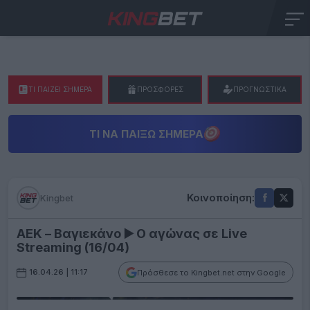
ΤΙ ΠΑΙΖΕΙ ΣΗΜΕΡΑ
ΠΡΟΣΦΟΡΕΣ
ΠΡΟΓΝΩΣΤΙΚΑ
ΤΙ ΝΑ ΠΑΊΞΩ ΣΉΜΕΡΑ
Κοινοποίηση:
Kingbet
ΑΕΚ – Βαγιεκάνο ▶️ Ο αγώνας σε Live
Streaming (16/04)
16.04.26 | 11:17
Πρόσθεσε το Kingbet.net στην Google