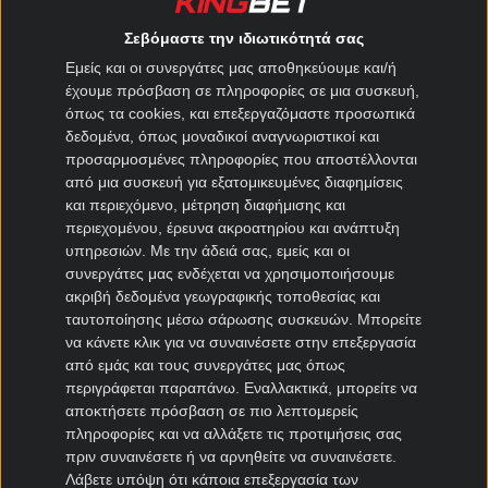
ΔΕΣ ΕΔΩ📺
Bet365 Live
Σεβόμαστε την ιδιωτικότητά σας
Εμείς και οι συνεργάτες μας αποθηκεύουμε και/ή
έχουμε πρόσβαση σε πληροφορίες σε μια συσκευή,
ΔΕΣ ΕΔΩ📺
Novibet Live
όπως τα cookies, και επεξεργαζόμαστε προσωπικά
δεδομένα, όπως μοναδικοί αναγνωριστικοί και
προσαρμοσμένες πληροφορίες που αποστέλλονται
ΔΕΣ ΕΔΩ📺
από μια συσκευή για εξατομικευμένες διαφημίσεις
Pamestoixima.gr Live
και περιεχόμενο, μέτρηση διαφήμισης και
περιεχομένου, έρευνα ακροατηρίου και ανάπτυξη
υπηρεσιών.
Με την άδειά σας, εμείς και οι
ΔΕΣ ΕΔΩ📺
Fonbet Live
συνεργάτες μας ενδέχεται να χρησιμοποιήσουμε
ακριβή δεδομένα γεωγραφικής τοποθεσίας και
ταυτοποίησης μέσω σάρωσης συσκευών. Μπορείτε
ΔΕΣ ΕΔΩ📺
Elabet Live
να κάνετε κλικ για να συναινέσετε στην επεξεργασία
από εμάς και τους συνεργάτες μας όπως
περιγράφεται παραπάνω. Εναλλακτικά, μπορείτε να
ΔΕΣ ΕΔΩ📺
NetBet Live
αποκτήσετε πρόσβαση σε πιο λεπτομερείς
πληροφορίες και να αλλάξετε τις προτιμήσεις σας
πριν συναινέσετε ή να αρνηθείτε να συναινέσετε.
Λάβετε υπόψη ότι κάποια επεξεργασία των