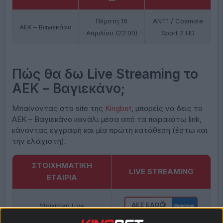
Πέμπτη 16
ΑΝΤ1 / Cosmote
ΑΕΚ – Βαγιεκάνο
Απριλίου (22:00)
Sport 2 HD
Πώς θα δω Live Streaming το
ΑΕΚ – Βαγιεκάνο;
Μπαίνοντας στο site της
Kingbet
, μπορείς να δεις το
ΑΕΚ – Βαγιεκάνο κανάλι μέσα από τα παρακάτω link,
κάνοντας εγγραφή και μία πρώτη κατάθεση (έστω και
την ελάχιστη).
ΣΤΟΙΧΗΜΑΤΙΚΗ
LIVE STREAMING
ΕΤΑΙΡΙΑ
ΔΕΣ ΕΔΩ📺
Stoiximan Live