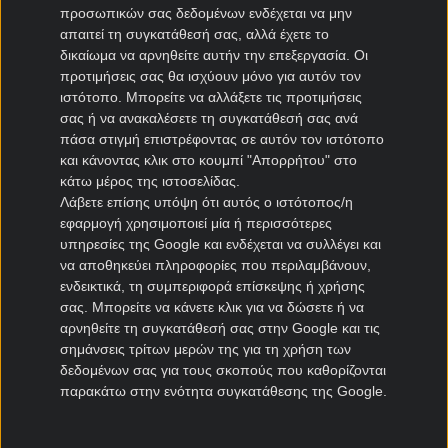
προσωπικών σας δεδομένων ενδέχεται να μην
απαιτεί τη συγκατάθεσή σας, αλλά έχετε το
δικαίωμα να αρνηθείτε αυτήν την επεξεργασία. Οι
προτιμήσεις σας θα ισχύουν μόνο για αυτόν τον
ιστότοπο. Μπορείτε να αλλάξετε τις προτιμήσεις
σας ή να ανακαλέσετε τη συγκατάθεσή σας ανά
Διαχείριση απορρήτου
πάσα στιγμή επιστρέφοντας σε αυτόν τον ιστότοπο
και κάνοντας κλικ στο κουμπί "Απορρήτου" στο
Προγνωστικά Στοιχήματος
κάτω μέρος της ιστοσελίδας.
Λάβετε επίσης υπόψη ότι αυτός ο ιστότοπος/η
Κουπόνι Στοιχήματος
εφαρμογή χρησιμοποιεί μία ή περισσότερες
υπηρεσίες της Google και ενδέχεται να συλλέγει και
Αναλύσεις αγώνων
να αποθηκεύει πληροφορίες που περιλαμβάνουν,
Προγνωστικά Ποδοσφαίρου
ενδεικτικά, τη συμπεριφορά επίσκεψης ή χρήσης
σας. Μπορείτε να κάνετε κλικ για να δώσετε ή να
Προγνωστικά Μπάσκετ
αρνηθείτε τη συγκατάθεσή σας στην Google και τις
σημάνσεις τρίτων μερών της για τη χρήση των
Αγώνες σήμερα
δεδομένων σας για τους σκοπούς που καθορίζονται
Στατιστικά Στοιχήματος
παρακάτω στην ενότητα συγκατάθεσης της Google.
Στοιχηματικές Εκπομπές