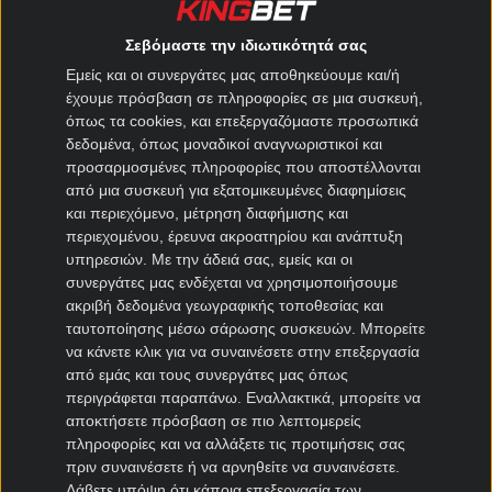
Σεβόμαστε την ιδιωτικότητά σας
ΔΕΣ ΕΔΩ📺
Bet365 Live
Εμείς και οι συνεργάτες μας αποθηκεύουμε και/ή
έχουμε πρόσβαση σε πληροφορίες σε μια συσκευή,
όπως τα cookies, και επεξεργαζόμαστε προσωπικά
ΔΕΣ ΕΔΩ📺
Novibet Live
δεδομένα, όπως μοναδικοί αναγνωριστικοί και
προσαρμοσμένες πληροφορίες που αποστέλλονται
από μια συσκευή για εξατομικευμένες διαφημίσεις
ΔΕΣ ΕΔΩ📺
Pamestoixima.gr Live
και περιεχόμενο, μέτρηση διαφήμισης και
περιεχομένου, έρευνα ακροατηρίου και ανάπτυξη
υπηρεσιών.
Με την άδειά σας, εμείς και οι
ΔΕΣ ΕΔΩ📺
συνεργάτες μας ενδέχεται να χρησιμοποιήσουμε
Fonbet Live
ακριβή δεδομένα γεωγραφικής τοποθεσίας και
ταυτοποίησης μέσω σάρωσης συσκευών. Μπορείτε
να κάνετε κλικ για να συναινέσετε στην επεξεργασία
ΔΕΣ ΕΔΩ📺
Elabet Live
από εμάς και τους συνεργάτες μας όπως
περιγράφεται παραπάνω. Εναλλακτικά, μπορείτε να
αποκτήσετε πρόσβαση σε πιο λεπτομερείς
ΔΕΣ ΕΔΩ📺
NetBet Live
πληροφορίες και να αλλάξετε τις προτιμήσεις σας
πριν συναινέσετε ή να αρνηθείτε να συναινέσετε.
Λάβετε υπόψη ότι κάποια επεξεργασία των