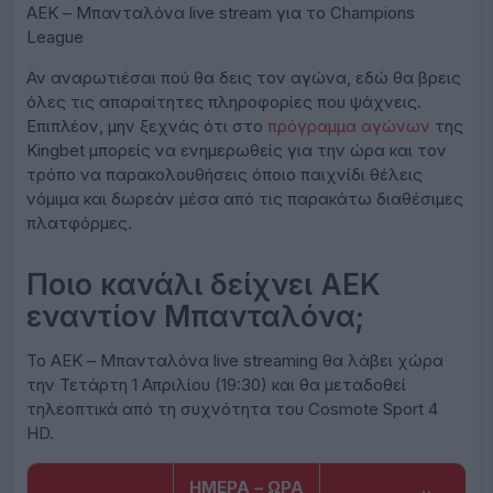
ΑΕΚ – Μπανταλόνα live stream για το Champions
League
Αν αναρωτιέσαι πού θα δεις τον αγώνα, εδώ θα βρεις
όλες τις απαραίτητες πληροφορίες που ψάχνεις.
Επιπλέον, μην ξεχνάς ότι στο
πρόγραμμα αγώνων
της
Kingbet μπορείς να ενημερωθείς για την ώρα και τον
τρόπο να παρακολουθήσεις όποιο παιχνίδι θέλεις
νόμιμα και δωρεάν μέσα από τις παρακάτω διαθέσιμες
πλατφόρμες.
Ποιο κανάλι δείχνει ΑΕΚ
εναντίον Μπανταλόνα;
Το ΑΕΚ – Μπανταλόνα live streaming θα λάβει χώρα
την Τετάρτη 1 Απριλίου (19:30) και θα μεταδοθεί
τηλεοπτικά από τη συχνότητα του Cosmote Sport 4
HD.
ΗΜΕΡΑ – ΩΡΑ