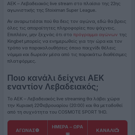
ΑΕΚ – Λεβαδειακός live stream στο πλαίσιο της 22ης
αγωνιστικής της Stoiximan Super League.
Αν αναρωτιέσαι πού θα δεις τον αγώνα, εδώ θα βρεις
όλες τις απαραίτητες πληροφορίες που ψάχνεις.
Επιπλέον, μην ξεχνάς ότι στο
πρόγραμμα αγώνων
της
Kingbet μπορείς να ενημερωθείς για την ώρα και τον
τρόπο να παρακολουθήσεις όποιο παιχνίδι θέλεις
νόμιμα και δωρεάν μέσα από τις παρακάτω διαθέσιμες
πλατφόρμες.
Ποιο κανάλι δείχνει ΑΕΚ
εναντίον Λεβαδειακός;
Το ΑΕΚ – Λεβαδειακός live streaming θα λάβει χώρα
την Κυριακή 22Φεβρουαρίου (20:00) και θα μεταδοθεί
από τη συχνότητα του COSMOTE SPORT 1HD.
ΗΜΕΡΑ – ΩΡΑ
ΑΓΩΝΑΣ⚽
ΚΑΝΑΛΙ📺
📅