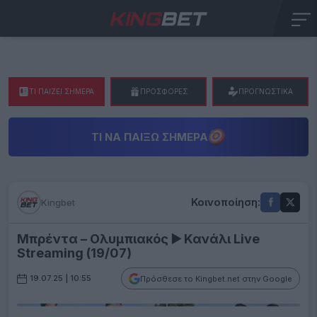
ΤΙ ΠΑΙΖΕΙ ΣΗΜΕΡΑ
ΠΡΟΣΦΟΡΕΣ
ΠΡΟΓΝΩΣΤΙΚΑ
ΤΙ ΝΑ ΠΑΊΞΩ ΣΉΜΕΡΑ
Κοινοποίηση:
Kingbet
Μπρέντα – Ολυμπιακός ▶️ Κανάλι Live
Streaming (19/07)
19.07.25 | 10:55
Πρόσθεσε το Kingbet.net στην Google