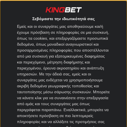
Ποιο κανάλι δείχνει Μπρέντα
Σεβόμαστε την ιδιωτικότητά σας
– Ολυμπιακός
Εμείς και οι συνεργάτες μας αποθηκεύουμε και/ή
έχουμε πρόσβαση σε πληροφορίες σε μια συσκευή,
Το Μπρέντα – Ολυμπιακός live streaming θα λάβει
όπως τα cookies, και επεξεργαζόμαστε προσωπικά
χώρα το Σάββατο 19 Ιουλίου (15:00) στην Ολλανδία
δεδομένα, όπως μοναδικοί αναγνωριστικοί και
και θα μεταδοθεί από το Cosmote Sport 1.
προσαρμοσμένες πληροφορίες που αποστέλλονται
από μια συσκευή για εξατομικευμένες διαφημίσεις
ΑΓΩΝΑΣ
ΗΜΕΡΑ – ΩΡΑ
ΚΑΝΑΛΙ
και περιεχόμενο, μέτρηση διαφήμισης και
περιεχομένου, έρευνα ακροατηρίου και ανάπτυξη
Μπρέντα –
Σάββατο 19 Ιουλίου
–
Cosmote
υπηρεσιών.
Με την άδειά σας, εμείς και οι
Ολυμπιακός
15
:00
Sport 1
συνεργάτες μας ενδέχεται να χρησιμοποιήσουμε
ακριβή δεδομένα γεωγραφικής τοποθεσίας και
Που μπορώ να δω Μπρέντα –
ταυτοποίησης μέσω σάρωσης συσκευών. Μπορείτε
να κάνετε κλικ για να συναινέσετε στην επεξεργασία
Ολυμπιακός live streaming
από εμάς και τους συνεργάτες μας όπως
περιγράφεται παραπάνω. Εναλλακτικά, μπορείτε να
Αν αναρωτιέσαι «που θα δω το
Μπρέντα –
αποκτήσετε πρόσβαση σε πιο λεπτομερείς
Ολυμπιακός
;», μπορείς να το παρακολουθήσεις και
πληροφορίες και να αλλάξετε τις προτιμήσεις σας
μέσα από τις
περισσότερες
στοιχηματικές εταιρίες
.