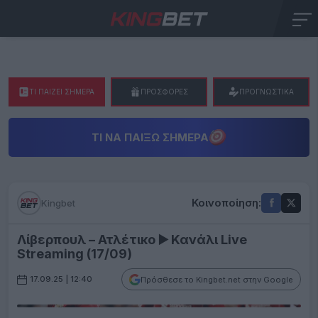
ΤΙ ΠΑΙΖΕΙ ΣΗΜΕΡΑ
ΠΡΟΣΦΟΡΕΣ
ΠΡΟΓΝΩΣΤΙΚΑ
ΤΙ ΝΑ ΠΑΊΞΩ ΣΉΜΕΡΑ
Κοινοποίηση:
Kingbet
Λίβερπουλ – Ατλέτικο ▶️ Κανάλι Live
Streaming (17/09)
17.09.25 | 12:40
Πρόσθεσε το Kingbet.net στην Google