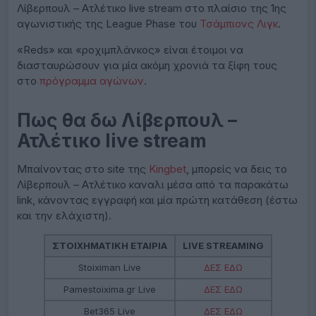
Λίβερπουλ – Ατλέτικο live stream στο πλαίσιο της 1ης
αγωνιστικής της League Phase του
Τσάμπιονς Λιγκ
.
«Reds» και «ροχιμπλάνκος» είναι έτοιμοι να
διασταυρώσουν για μία ακόμη χρονιά τα ξίφη τους
στο
πρόγραμμα αγώνων
.
Πως θα δω Λίβερπουλ –
Ατλέτικο live stream
Μπαίνοντας στο site της
Kingbet
, μπορείς να δεις το
Λίβερπουλ – Ατλέτικο καναλι μέσα από τα παρακάτω
link, κάνοντας εγγραφή και μία πρώτη κατάθεση (έστω
και την ελάχιστη).
ΣΤΟΙΧΗΜΑΤΙΚΗ ΕΤΑΙΡΙΑ
LIVE STREAMING
Stoiximan Live
ΔΕΣ ΕΔΩ
Pamestoixima.gr Live
ΔΕΣ ΕΔΩ
Bet365 Live
ΔΕΣ ΕΔΩ