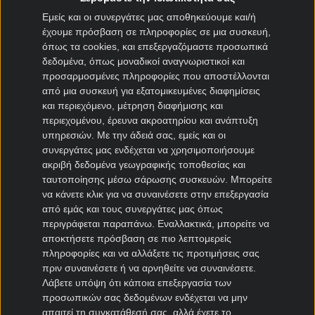
Κρίσταλ Πάλας
Αυγούστου
–
19:00
Εμείς και οι συνεργάτες μας αποθηκεύουμε και/ή
έχουμε πρόσβαση σε πληροφορίες σε μια συσκευή,
Που μπορώ να δω
όπως τα cookies, και επεξεργαζόμαστε προσωπικά
δεδομένα, όπως μοναδικοί αναγνωριστικοί και
Φρέντρικσταντ – Κρίσταλ
προσαρμοσμένες πληροφορίες που αποστέλλονται
Πάλας live streaming
από μια συσκευή για εξατομικευμένες διαφημίσεις
και περιεχόμενο, μέτρηση διαφήμισης και
Αν αναρωτιέσαι «που θα δω το Φρέντρικσταντ –
περιεχομένου, έρευνα ακροατηρίου και ανάπτυξη
Κρίσταλ Πάλας», μπορείς να το παρακολουθήσεις και
υπηρεσιών.
Με την άδειά σας, εμείς και οι
μέσα από τις
περισσότερες
στοιχηματικές εταιρίες
.
συνεργάτες μας ενδέχεται να χρησιμοποιήσουμε
ακριβή δεδομένα γεωγραφικής τοποθεσίας και
Και μην ξεχνάς ότι το ημίχρονο ενός αγώνα είναι η
ταυτοποίησης μέσω σάρωσης συσκευών. Μπορείτε
καλύτερη ώρα για να απολαύσεις τα προνόμια που
να κάνετε κλικ για να συναινέσετε στην επεξεργασία
σου προσφέρουν οι
στοιχηματικές προσφορές
!
από εμάς και τους συνεργάτες μας όπως
περιγράφεται παραπάνω. Εναλλακτικά, μπορείτε να
αποκτήσετε πρόσβαση σε πιο λεπτομερείς
πληροφορίες και να αλλάξετε τις προτιμήσεις σας
πριν συναινέσετε ή να αρνηθείτε να συναινέσετε.
Λάβετε υπόψη ότι κάποια επεξεργασία των
προσωπικών σας δεδομένων ενδέχεται να μην
Διαχείριση απορρήτου
απαιτεί τη συγκατάθεσή σας, αλλά έχετε το