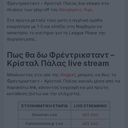
Φρέντρικσταντ – Κρίσταλ Πάλας live stream στο
πλαίσιο των play-off του
Κόνφερενς Λιγκ
.
Στο πρώτο μεταξύ τους ματς η αγγλική ομάδα
επικράτησε με 1-0 και ελπίζει στη Νορβηγία να
αποκτήσει το εισιτήριο για τη League Phase της
διοργάνωσης.
Πως θα δω Φρέντρικσταντ –
Κρίσταλ Πάλας live stream
Μπαίνοντας στο site της
Kingbet
, μπορείς να δεις το
Φρέντρικσταντ – Κρίσταλ Πάλας καναλι μέσα από τα
παρακάτω link, κάνοντας εγγραφή και μία πρώτη
κατάθεση (έστω και την ελάχιστη).
ΣΤΟΙΧΗΜΑΤΙΚΗ ΕΤΑΙΡΙΑ
LIVE STREAMING
Stoiximan Live
ΔΕΣ ΕΔΩ
Pamestoixima.gr Live
ΔΕΣ ΕΔΩ