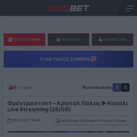
ΤΙ ΠΑΙΖΕΙ ΣΗΜΕΡΑ
ΠΡΟΣΦΟΡΕΣ
ΠΡΟΓΝΩΣΤΙΚΑ
ΤΙ ΝΑ ΠΑΊΞΩ ΣΉΜΕΡΑ
Κοινοποίηση:
Kingbet
Φρέντρικσταντ – Κρίσταλ Πάλας ▶️ Κανάλι
Live Streaming (28/08)
28.08.25 | 10:45
Πρόσθεσε το Kingbet.net στην Google