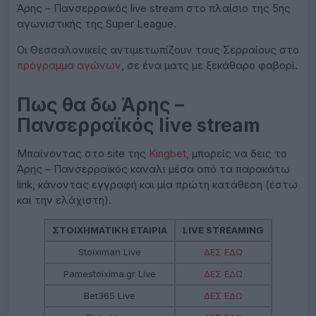
Άρης – Πανσερραϊκός live stream στο πλαίσιο της 5ης
αγωνιστικής της Super League.
Οι Θεσσαλονικείς αντιμετωπίζουν τους Σερραίους στο
πρόγραμμα αγώνων
, σε ένα ματς με ξεκάθαρο φαβορί.
Πως θα δω Άρης –
Πανσερραϊκός live stream
Μπαίνοντας στο site της
Kingbet
, μπορείς να δεις το
Άρης – Πανσερραϊκός καναλι μέσα από τα παρακάτω
link, κάνοντας εγγραφή και μία πρώτη κατάθεση (έστω
και την ελάχιστη).
ΣΤΟΙΧΗΜΑΤΙΚΗ ΕΤΑΙΡΙΑ
LIVE STREAMING
Stoiximan Live
ΔΕΣ ΕΔΩ
Pamestoixima.gr Live
ΔΕΣ ΕΔΩ
Bet365 Live
ΔΕΣ ΕΔΩ