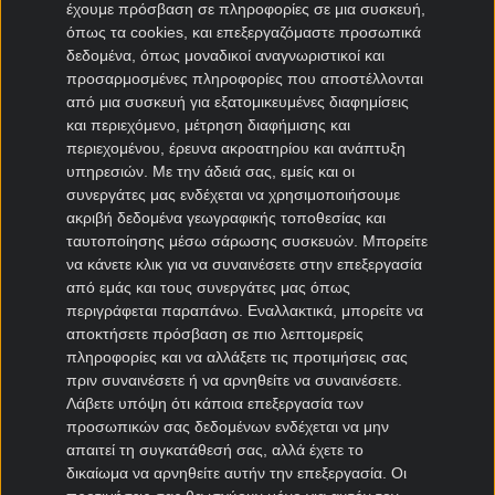
Πανσερραϊκός live streaming
έχουμε πρόσβαση σε πληροφορίες σε μια συσκευή,
όπως τα cookies, και επεξεργαζόμαστε προσωπικά
Αν αναρωτιέσαι «που θα δω το Άρης –
δεδομένα, όπως μοναδικοί αναγνωριστικοί και
Πανσερραϊκός;» μπορείς να το παρακολουθήσεις και
προσαρμοσμένες πληροφορίες που αποστέλλονται
μέσα από τις
περισσότερες
στοιχηματικές εταιρίες
.
από μια συσκευή για εξατομικευμένες διαφημίσεις
και περιεχόμενο, μέτρηση διαφήμισης και
Και μην ξεχνάς ότι το ημίχρονο ενός αγώνα είναι η
περιεχομένου, έρευνα ακροατηρίου και ανάπτυξη
καλύτερη ώρα για να απολαύσεις τα προνόμια που
υπηρεσιών.
Με την άδειά σας, εμείς και οι
σου προσφέρουν οι
στοιχηματικές προσφορές
*!
συνεργάτες μας ενδέχεται να χρησιμοποιήσουμε
ακριβή δεδομένα γεωγραφικής τοποθεσίας και
ταυτοποίησης μέσω σάρωσης συσκευών. Μπορείτε
να κάνετε κλικ για να συναινέσετε στην επεξεργασία
από εμάς και τους συνεργάτες μας όπως
περιγράφεται παραπάνω. Εναλλακτικά, μπορείτε να
αποκτήσετε πρόσβαση σε πιο λεπτομερείς
Διαχείριση απορρήτου
πληροφορίες και να αλλάξετε τις προτιμήσεις σας
πριν συναινέσετε ή να αρνηθείτε να συναινέσετε.
Λάβετε υπόψη ότι κάποια επεξεργασία των
Προγνωστικά Στοιχήματος
προσωπικών σας δεδομένων ενδέχεται να μην
απαιτεί τη συγκατάθεσή σας, αλλά έχετε το
Κουπόνι Στοιχήματος
δικαίωμα να αρνηθείτε αυτήν την επεξεργασία. Οι
Αναλύσεις αγώνων